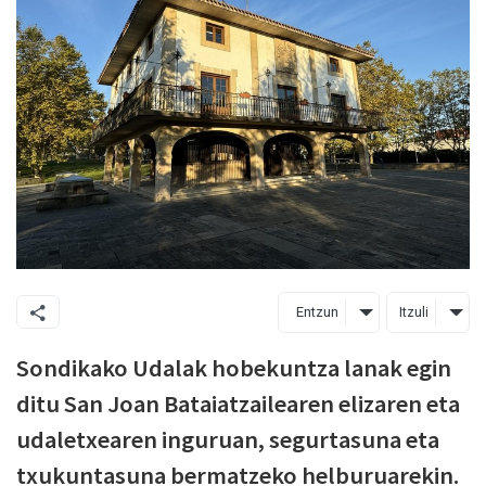
Entzun
Itzuli
Sondikako Udalak hobekuntza lanak egin
ditu San Joan Bataiatzailearen elizaren eta
udaletxearen inguruan, segurtasuna eta
txukuntasuna bermatzeko helburuarekin.