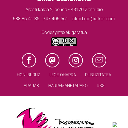
Aresti kalea 2, behea - 48170 Zamudio
688 86 41 35 · 747 406 561 · aikortxori@aikor.com
Codesyntaxek garatua
HONI BURUZ
LEGE OHARRA
PUBLIZITATEA
ARAUAK
HARREMANETARAKO
RSS