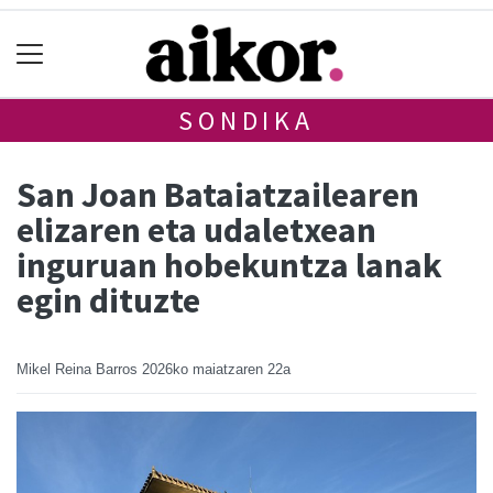
SONDIKA
San Joan Bataiatzailearen
elizaren eta udaletxean
inguruan hobekuntza lanak
egin dituzte
Mikel Reina Barros
2026ko maiatzaren 22a