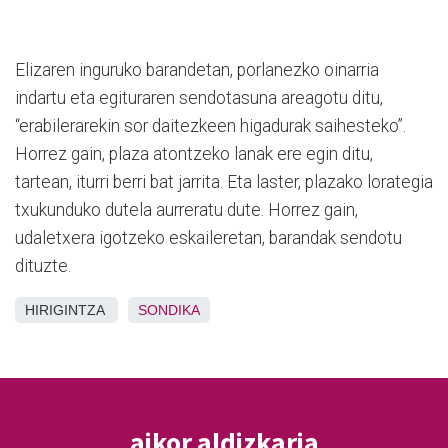
Elizaren inguruko barandetan, porlanezko oinarria
indartu eta egituraren sendotasuna areagotu ditu,
“erabilerarekin sor daitezkeen higadurak saihesteko”.
Horrez gain, plaza atontzeko lanak ere egin ditu,
tartean, iturri berri bat jarrita. Eta laster, plazako lorategia
txukunduko dutela aurreratu dute. Horrez gain,
udaletxera igotzeko eskaileretan, barandak sendotu
dituzte.
HIRIGINTZA
SONDIKA
aikor aldizkaria