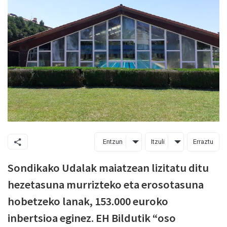
Entzun
Itzuli
Erraztu
Sondikako Udalak maiatzean lizitatu ditu
hezetasuna murrizteko eta erosotasuna
hobetzeko lanak, 153.000 euroko
inbertsioa eginez. EH Bildutik “oso