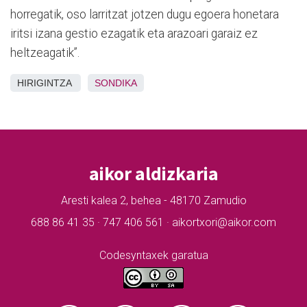
horregatik, oso larritzat jotzen dugu egoera honetara
iritsi izana gestio ezagatik eta arazoari garaiz ez
heltzeagatik”.
HIRIGINTZA
SONDIKA
aikor aldizkaria
Aresti kalea 2, behea - 48170 Zamudio
688 86 41 35 · 747 406 561 · aikortxori@aikor.com
Codesyntaxek garatua