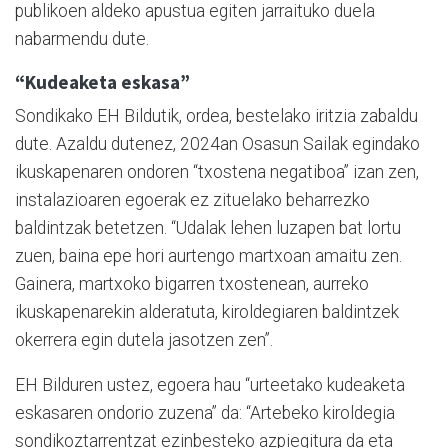
publikoen aldeko apustua egiten jarraituko duela
nabarmendu dute.
“Kudeaketa eskasa”
Sondikako EH Bildutik, ordea, bestelako iritzia zabaldu
dute. Azaldu dutenez, 2024an Osasun Sailak egindako
ikuskapenaren ondoren “txostena negatiboa” izan zen,
instalazioaren egoerak ez zituelako beharrezko
baldintzak betetzen. “Udalak lehen luzapen bat lortu
zuen, baina epe hori aurtengo martxoan amaitu zen.
Gainera, martxoko bigarren txostenean, aurreko
ikuskapenarekin alderatuta, kiroldegiaren baldintzek
okerrera egin dutela jasotzen zen”.
EH Bilduren ustez, egoera hau “urteetako kudeaketa
eskasaren ondorio zuzena” da: “Artebeko kiroldegia
sondikoztarrentzat ezinbesteko azpiegitura da eta