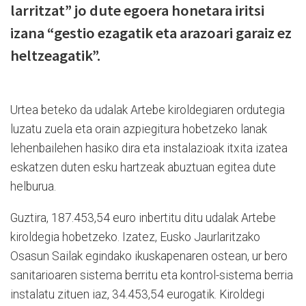
larritzat” jo dute egoera honetara iritsi
izana “gestio ezagatik eta arazoari garaiz ez
heltzeagatik”.
Urtea beteko da udalak Artebe kiroldegiaren ordutegia
luzatu zuela eta orain azpiegitura hobetzeko lanak
lehenbailehen hasiko dira eta instalazioak itxita izatea
eskatzen duten esku hartzeak abuztuan egitea dute
helburua.
Guztira, 187.453,54 euro inbertitu ditu udalak Artebe
kiroldegia hobetzeko. Izatez, Eusko Jaurlaritzako
Osasun Sailak egindako ikuskapenaren ostean, ur bero
sanitarioaren sistema berritu eta kontrol-sistema berria
instalatu zituen iaz, 34.453,54 eurogatik. Kiroldegi