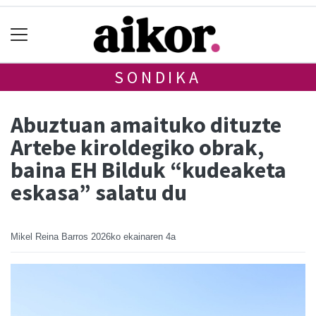
SONDIKA
Abuztuan amaituko dituzte
Artebe kiroldegiko obrak,
baina EH Bilduk “kudeaketa
eskasa” salatu du
Mikel Reina Barros
2026ko ekainaren 4a