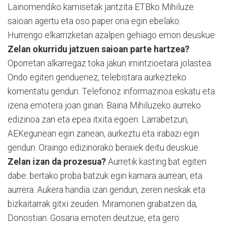
Lainomendiko kamisetak jantzita ETBko Mihiluze
saioan agertu eta oso paper ona egin ebelako.
Hurrengo elkarrizketan azalpen gehiago emon deuskue.
Zelan okurridu jatzuen saioan parte hartzea?
Oporretan alkarregaz toka jakun imintzioetara jolastea.
Ondo egiten genduenez, telebistara aurkezteko
komentatu gendun. Telefonoz informazinoa eskatu eta
izena emotera joan ginan. Baina Mihiluzeko aurreko
edizinoa zan eta epea itxita egoen. Larrabetzun,
AEKegunean egin zanean, aurkeztu eta irabazi egin
gendun. Oraingo edizinorako beraiek deitu deuskue.
Zelan izan da prozesua?
Aurretik kasting bat egiten
dabe: bertako proba batzuk egin kamara aurrean, eta
aurrera. Aukera handia izan gendun, zeren neskak eta
bizkaitarrak gitxi zeuden. Miramonen grabatzen da,
Donostian. Gosaria emoten deutzue, eta gero