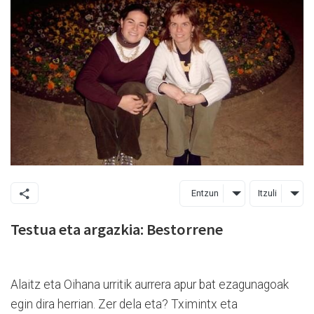
Entzun
Itzuli
Testua eta argazkia: Bestorrene
Alaitz eta Oihana urritik aurrera apur bat ezagunagoak
egin dira herrian. Zer dela eta? Tximintx eta