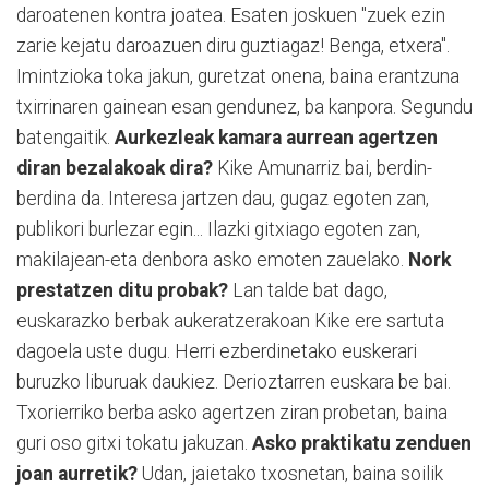
daroatenen kontra joatea. Esaten joskuen "zuek ezin
zarie kejatu daroazuen diru guztiagaz! Benga, etxera".
Imintzioka toka jakun, guretzat onena, baina erantzuna
txirrinaren gainean esan gendunez, ba kanpora. Segundu
batengaitik.
Aurkezleak kamara aurrean agertzen
diran bezalakoak dira?
Kike Amunarriz bai, berdin-
berdina da. Interesa jartzen dau, gugaz egoten zan,
publikori burlezar egin... Ilazki gitxiago egoten zan,
makilajean-eta denbora asko emoten zauelako.
Nork
prestatzen ditu probak?
Lan talde bat dago,
euskarazko berbak aukeratzerakoan Kike ere sartuta
dagoela uste dugu. Herri ezberdinetako euskerari
buruzko liburuak daukiez. Derioztarren euskara be bai.
Txorierriko berba asko agertzen ziran probetan, baina
guri oso gitxi tokatu jakuzan.
Asko praktikatu zenduen
joan aurretik?
Udan, jaietako txosnetan, baina soilik