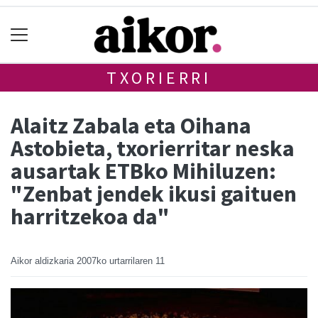
TXORIERRI
Alaitz Zabala eta Oihana
Astobieta, txorierritar neska
ausartak ETBko Mihiluzen:
"Zenbat jendek ikusi gaituen
harritzekoa da"
Aikor aldizkaria
2007ko urtarrilaren 11