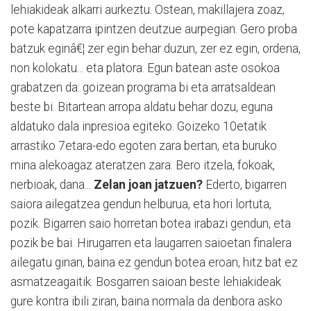
lehiakideak alkarri aurkeztu. Ostean, makillajera zoaz,
pote kapatzarra ipintzen deutzue aurpegian. Gero proba
batzuk eginâ€¦ zer egin behar duzun, zer ez egin, ordena,
non kolokatu... eta platora. Egun batean aste osokoa
grabatzen da: goizean programa bi eta arratsaldean
beste bi. Bitartean arropa aldatu behar dozu, eguna
aldatuko dala inpresioa egiteko. Goizeko 10etatik
arrastiko 7etara-edo egoten zara bertan, eta buruko
mina alekoagaz ateratzen zara. Bero itzela, fokoak,
nerbioak, dana...
Zelan joan jatzuen?
Ederto, bigarren
saiora ailegatzea gendun helburua, eta hori lortuta,
pozik. Bigarren saio horretan botea irabazi gendun, eta
pozik be bai. Hirugarren eta laugarren saioetan finalera
ailegatu ginan, baina ez gendun botea eroan, hitz bat ez
asmatzeagaitik. Bosgarren saioan beste lehiakideak
gure kontra ibili ziran, baina normala da denbora asko