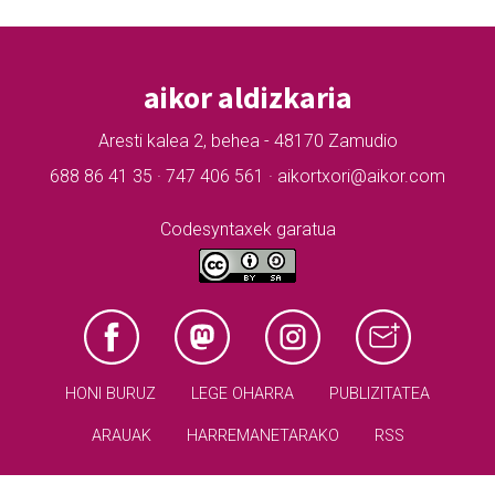
aikor aldizkaria
Aresti kalea 2, behea - 48170 Zamudio
688 86 41 35 · 747 406 561 · aikortxori@aikor.com
Codesyntaxek garatua
HONI BURUZ
LEGE OHARRA
PUBLIZITATEA
ARAUAK
HARREMANETARAKO
RSS