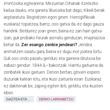
imintzioka egitearena. Mezuetan Oihanak itzelezko
kailua dauko, eta ganera liburuxka bat dago, Kikek berak
argitaratuta. Begiratzen egon ginen. Hieroglifikoak
euskaraz topatzea, barriz, oso gatxa da, ez dago gauza
handirik. Beldurrez joan ginen, baina ez zan hain gatxa
izan, guk probako hirurak asmatu genduzan, imajinazioa
behar da.
Zer esango zenkie jendeari?
Jendea
animatzen saiatu gara, baina ez dugu inor joatea lortu.
Guk oso ondo pasatu gendun, eta gainera dirutxoa be
irabazi gendun: 1844 â‚¬ bakoitzak. Harritu gaituena da
zenbatek ikusi gaituen. Derion bertan, gitxien espero
duzunak kalean lotu, eta ikusi zaituela esan. Euskaraz
ez dakitenak be, zaping egiten ibili, gelditu, eta ikusten
eben.
GAZTEA ETA ...
DERIO
LARRABETZU