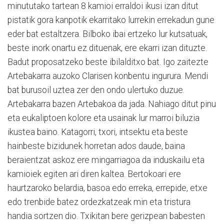
minututako tartean 8 kamioi erraldoi ikusi izan ditut
pistatik gora kanpotik ekarritako lurrekin errekadun gune
eder bat estaltzera. Bilboko ibai ertzeko lur kutsatuak,
beste inork onartu ez dituenak, ere ekarri izan dituzte.
Badut proposatzeko beste ibilalditxo bat. Igo zaitezte
Artebakarra auzoko Clarisen konbentu ingurura. Mendi
bat burusoil uztea zer den ondo ulertuko duzue.
Artebakarra bazen Artebakoa da jada. Nahiago ditut pinu
eta eukaliptoen kolore eta usainak lur marroi biluzia
ikustea baino. Katagorri, txori, intsektu eta beste
hainbeste bizidunek horretan ados daude, baina
beraientzat askoz ere mingarriagoa da induskailu eta
kamioiek egiten ari diren kaltea. Bertokoari ere
haurtzaroko belardia, basoa edo erreka, errepide, etxe
edo trenbide batez ordezkatzeak min eta tristura
handia sortzen dio. Txikitan bere gerizpean babesten