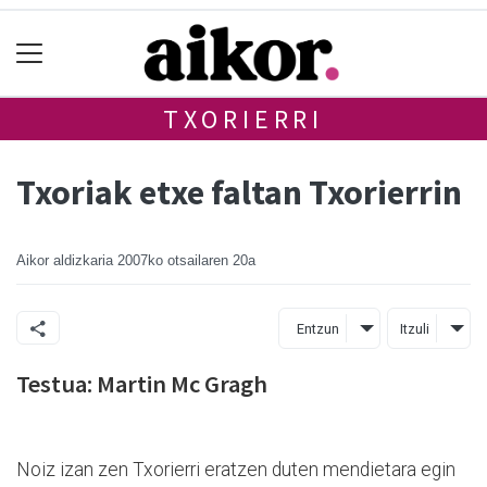
TXORIERRI
Txoriak etxe faltan Txorierrin
Aikor aldizkaria
2007ko otsailaren 20a
Entzun
Itzuli
Testua: Martin Mc Gragh
Noiz izan zen Txorierri eratzen duten mendietara egin