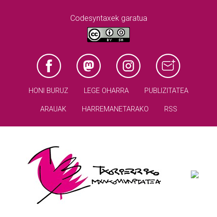
Codesyntaxek garatua
HONI BURUZ
LEGE OHARRA
PUBLIZITATEA
ARAUAK
HARREMANETARAKO
RSS