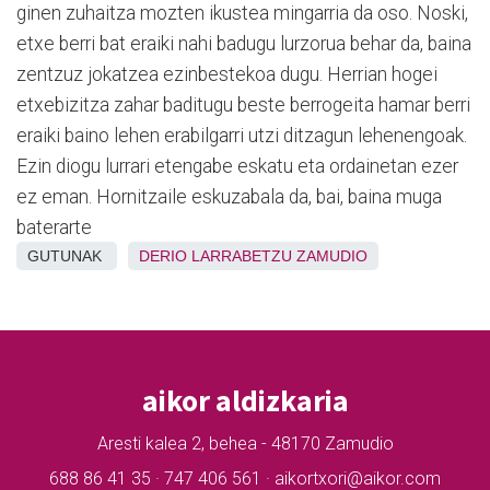
ginen zuhaitza mozten ikustea mingarria da oso. Noski,
etxe berri bat eraiki nahi badugu lurzorua behar da, baina
zentzuz jokatzea ezinbestekoa dugu. Herrian hogei
etxebizitza zahar baditugu beste berrogeita hamar berri
eraiki baino lehen erabilgarri utzi ditzagun lehenengoak.
Ezin diogu lurrari etengabe eskatu eta ordainetan ezer
ez eman. Hornitzaile eskuzabala da, bai, baina muga
baterarte
GUTUNAK
DERIO
LARRABETZU
ZAMUDIO
aikor aldizkaria
Aresti kalea 2, behea - 48170 Zamudio
688 86 41 35 · 747 406 561 · aikortxori@aikor.com