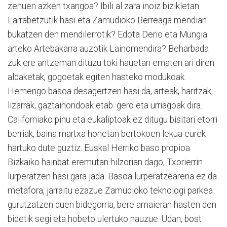
zenuen azken txangoa? Ibili al zara inoiz bizikletan
Larrabetzutik hasi eta Zamudioko Berreaga mendian
bukatzen den mendilerrotik? Edota Derio eta Mungia
arteko Artebakarra auzotik Lainomendira? Beharbada
zuk ere antzeman dituzu toki hauetan ematen ari diren
aldaketak, gogoetak egiten hasteko modukoak.
Hemengo basoa desagertzen hasi da, arteak, haritzak,
lizarrak, gaztainondoak etab. gero eta urriagoak dira.
Californiako pinu eta eukaliptoak ez ditugu bisitari etorri
berriak, baina martxa honetan bertokoen lekua eurek
hartuko dute guztiz. Euskal Herriko baso propioa
Bizkaiko hainbat eremutan hilzorian dago, Txorierrin
lurperatzen hasi gara jada. Basoa lurperatzearena ez da
metafora, jarraitu ezazue Zamudioko teknologi parkea
gurutzatzen duen bidegorria, bere amaieran hasten den
bidetik segi eta hobeto ulertuko nauzue. Udan, bost