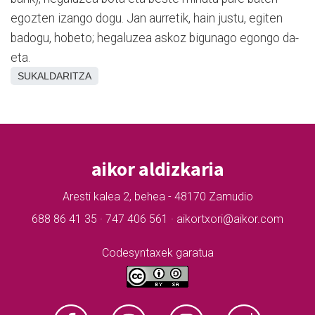
egozten izango dogu. Jan aurretik, hain justu, egiten
badogu, hobeto; hegaluzea askoz bigunago egongo da-
eta.
SUKALDARITZA
aikor aldizkaria
Aresti kalea 2, behea - 48170 Zamudio
688 86 41 35 · 747 406 561 · aikortxori@aikor.com
Codesyntaxek garatua