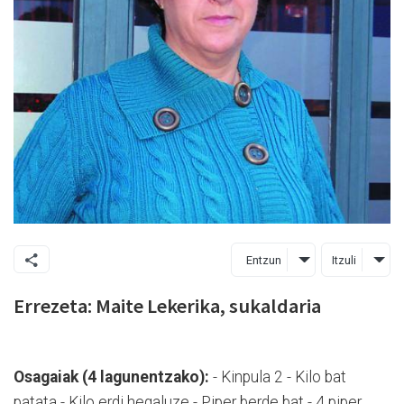
Entzun
Itzuli
Errezeta: Maite Lekerika, sukaldaria
Osagaiak (4 lagunentzako):
- Kinpula 2 - Kilo bat
patata - Kilo erdi hegaluze - Piper berde bat - 4 piper