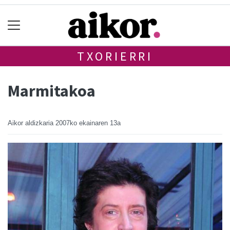
TXORIERRI
Marmitakoa
Aikor aldizkaria
2007ko ekainaren 13a