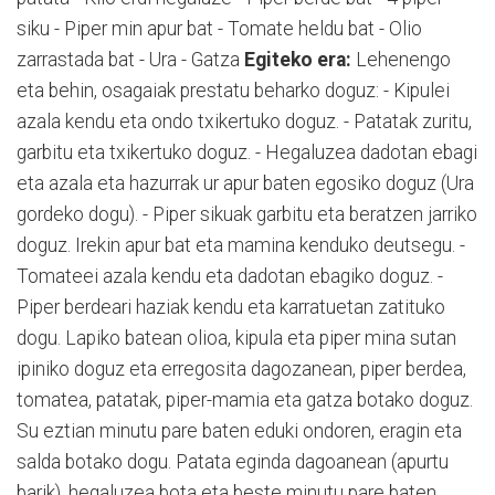
siku - Piper min apur bat - Tomate heldu bat - Olio
zarrastada bat - Ura - Gatza
Egiteko era:
Lehenengo
eta behin, osagaiak prestatu beharko doguz: - Kipulei
azala kendu eta ondo txikertuko doguz. - Patatak zuritu,
garbitu eta txikertuko doguz. - Hegaluzea dadotan ebagi
eta azala eta hazurrak ur apur baten egosiko doguz (Ura
gordeko dogu). - Piper sikuak garbitu eta beratzen jarriko
doguz. Irekin apur bat eta mamina kenduko deutsegu. -
Tomateei azala kendu eta dadotan ebagiko doguz. -
Piper berdeari haziak kendu eta karratuetan zatituko
dogu. Lapiko batean olioa, kipula eta piper mina sutan
ipiniko doguz eta erregosita dagozanean, piper berdea,
tomatea, patatak, piper-mamia eta gatza botako doguz.
Su eztian minutu pare baten eduki ondoren, eragin eta
salda botako dogu. Patata eginda dagoanean (apurtu
barik), hegaluzea bota eta beste minutu pare baten