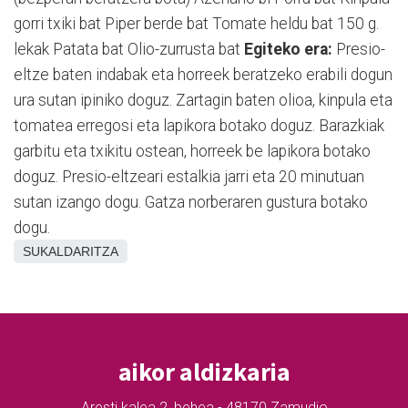
gorri txiki bat Piper berde bat Tomate heldu bat 150 g.
lekak Patata bat Olio-zurrusta bat
Egiteko era:
Presio-
eltze baten indabak eta horreek beratzeko erabili dogun
ura sutan ipiniko doguz. Zartagin baten olioa, kinpula eta
tomatea erregosi eta lapikora botako doguz. Barazkiak
garbitu eta txikitu ostean, horreek be lapikora botako
doguz. Presio-eltzeari estalkia jarri eta 20 minutuan
sutan izango dogu. Gatza norberaren gustura botako
dogu.
SUKALDARITZA
aikor aldizkaria
Aresti kalea 2, behea - 48170 Zamudio