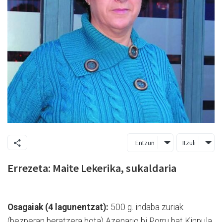
Entzun
Itzuli
Errezeta: Maite Lekerika, sukaldaria
Osagaiak (4 lagunentzat):
500 g. indaba zuriak
(bezperan beratzera bota) Azenario bi Porru bat Kinpula