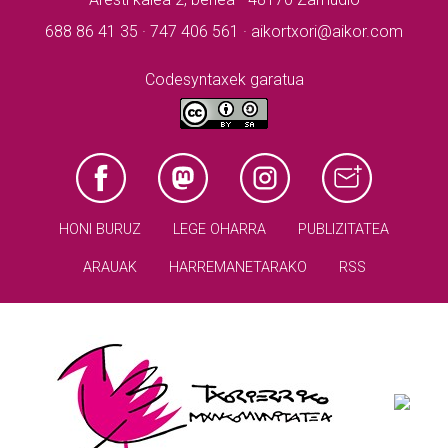
688 86 41 35 · 747 406 561 · aikortxori@aikor.com
Codesyntaxek garatua
HONI BURUZ
LEGE OHARRA
PUBLIZITATEA
ARAUAK
HARREMANETARAKO
RSS