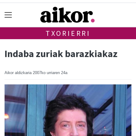
TXORIERRI
Indaba zuriak barazkiakaz
Aikor aldizkaria
2007ko urriaren 24a