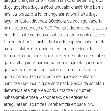
ditugun une gastronomikoak. Halako uneetan argi utzi
dugu gogokoa dugula â€œhurrupaldi onaâ€. Urte berria
hasi da, beraz, eta lehenengo asmo ona hartu dugu:
lagun on batek dioenez, â€œinoiz ez edan gehiagorik,
baina ezta gutxiago ereâ€. Txantxa da; hala ere, aitzakia
ona dela uste dut infusio bat prestatzera gonbidatzeko.
Eta zer da hori? Hainbat belar edo espezie nahastu eta
uretan irakiten utzi ondoren egiten den edaria da.
Infusioetan, belarrek eta espezieek ematen dizkiguten
gai disolbagarriak aprobetxatzen ditugu eta gai horiek
gozoak ez ezik onuragarriak ere izan daitezke gure
gorputzerako. Izan ere, belarrek gure bizi-kalitatea
handitzen lagundu digute antzinatik. Gakoa da aspektu
dietetikoa eta zaporea ondo uztartzen dituzten
nahasketak egitea, Gabonetako gehiegikeriak
erregulatzen laguntzea. Atrebentzia ez bada, hiru