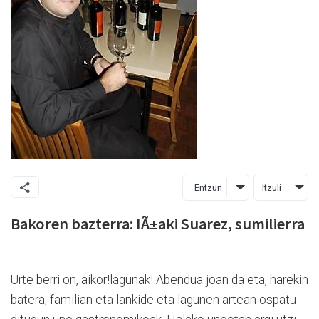
Entzun
Itzuli
Bakoren bazterra: IÃ±aki Suarez, sumilierra
Urte berri on, aikor!lagunak! Abendua joan da eta, harekin
batera, familian eta lankide eta lagunen artean ospatu