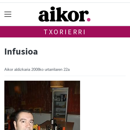
TXORIERRI
Infusioa
Aikor aldizkaria
2008ko urtarrilaren 22a