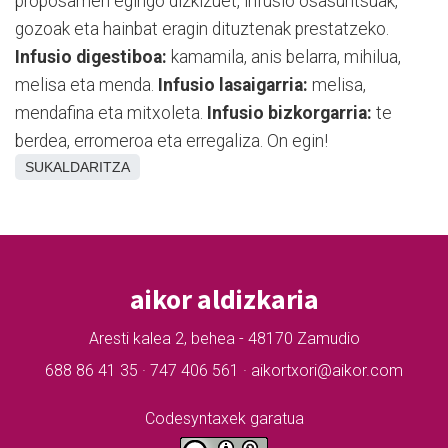
proposamen egingo dizkizuet, infusio osasuntsuak,
gozoak eta hainbat eragin dituztenak prestatzeko.
Infusio digestiboa:
kamamila, anis belarra, mihilua,
melisa eta menda.
Infusio lasaigarria:
melisa,
mendafina eta mitxoleta.
Infusio bizkorgarria:
te
berdea, erromeroa eta erregaliza. On egin!
SUKALDARITZA
aikor aldizkaria
Aresti kalea 2, behea - 48170 Zamudio
688 86 41 35 · 747 406 561 · aikortxori@aikor.com
Codesyntaxek garatua