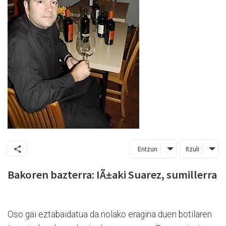
Entzun
Itzuli
Bakoren bazterra: IÃ±aki Suarez, sumillerra
Oso gai eztabaidatua da nolako eragina duen botilaren