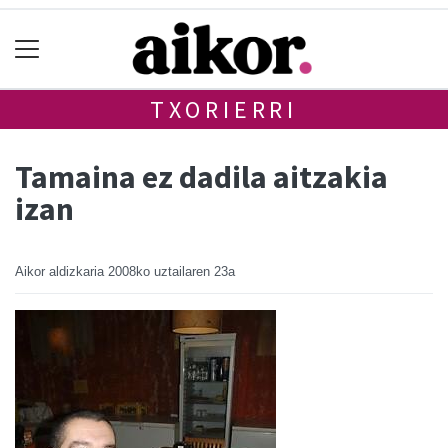
TXORIERRI
Tamaina ez dadila aitzakia
izan
Aikor aldizkaria
2008ko uztailaren 23a