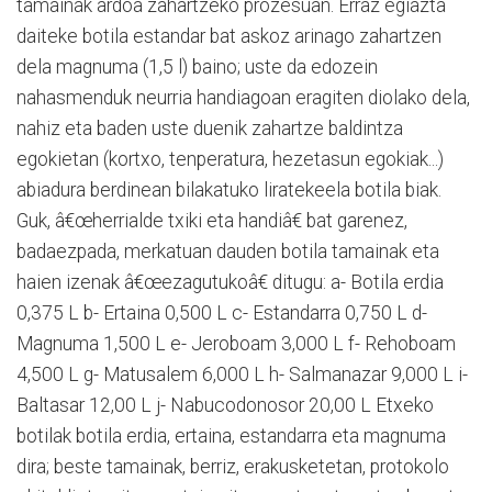
tamainak ardoa zahartzeko prozesuan. Erraz egiazta
daiteke botila estandar bat askoz arinago zahartzen
dela magnuma (1,5 l) baino; uste da edozein
nahasmenduk neurria handiagoan eragiten diolako dela,
nahiz eta baden uste duenik zahartze baldintza
egokietan (kortxo, tenperatura, hezetasun egokiak...)
abiadura berdinean bilakatuko liratekeela botila biak.
Guk, â€œherrialde txiki eta handiâ€ bat garenez,
badaezpada, merkatuan dauden botila tamainak eta
haien izenak â€œezagutukoâ€ ditugu: a- Botila erdia
0,375 L b- Ertaina 0,500 L c- Estandarra 0,750 L d-
Magnuma 1,500 L e- Jeroboam 3,000 L f- Rehoboam
4,500 L g- Matusalem 6,000 L h- Salmanazar 9,000 L i-
Baltasar 12,00 L j- Nabucodonosor 20,00 L Etxeko
botilak botila erdia, ertaina, estandarra eta magnuma
dira; beste tamainak, berriz, erakusketetan, protokolo