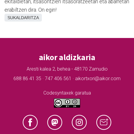
ekitaldietan, itsasontzien itsasoratzeetan eta abarretan
erabiltzen dira. On egin!
SUKALDARITZA
aikor aldizkaria
Aresti kalea 2, behea - 48170 Zamudio
688 86 41 35 · 747 406 561 · aikortxori@aikor.com
Codesyntaxek garatua