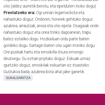
olio (aldez aurretik berotu, eta epelduten itxiko dogu)
Prestatzeko era:
Ogi-urinari legamia bota eta
nahastuko doguz. Ondoren, honeek gehituko doguz:
azukrea, arrautzak, anisa eta olio epela. Osagaiak ondo
nahastuko doguz eta orea trinko dagoanean, trapu
batez estaliko dogu. Hozkailuan ordu parte baten
gordeko dogu. Sartagin baten olio ugari iminiko dogu.
Ore-puskak hartu eta erroskilla-itxura emongo
deutsegu. Su eztian prijituko doguz. Eskuak urinaz
igurtziko doguz, erroskilak eskuetan ez itsasteko.
Gustukoa bada, azukrea bota ahal jake ganetik.
SUKALDARITZA