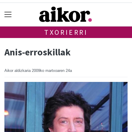
TXORIERRI
Anis-erroskillak
Aikor aldizkaria
2009ko martxoaren 24a