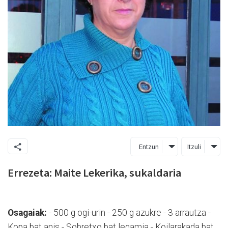
Entzun
Itzuli
Errezeta: Maite Lekerika, sukaldaria
Osagaiak:
- 500 g ogi-urin - 250 g azukre - 3 arrautza -
Kopa bat anis - Sobretxo bat legamia - Koilarakada bat