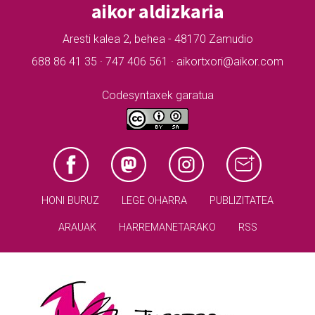
aikor aldizkaria
Aresti kalea 2, behea - 48170 Zamudio
688 86 41 35 · 747 406 561 · aikortxori@aikor.com
Codesyntaxek garatua
HONI BURUZ
LEGE OHARRA
PUBLIZITATEA
ARAUAK
HARREMANETARAKO
RSS