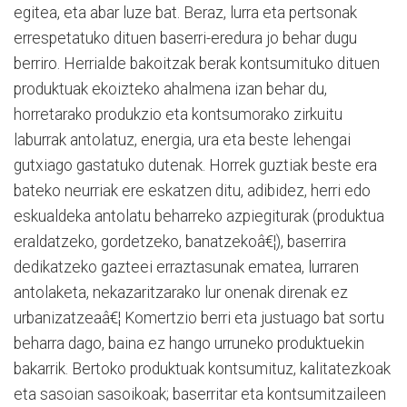
egitea, eta abar luze bat. Beraz, lurra eta pertsonak
errespetatuko dituen baserri-eredura jo behar dugu
berriro. Herrialde bakoitzak berak kontsumituko dituen
produktuak ekoizteko ahalmena izan behar du,
horretarako produkzio eta kontsumorako zirkuitu
laburrak antolatuz, energia, ura eta beste lehengai
gutxiago gastatuko dutenak. Horrek guztiak beste era
bateko neurriak ere eskatzen ditu, adibidez, herri edo
eskualdeka antolatu beharreko azpiegiturak (produktua
eraldatzeko, gordetzeko, banatzekoâ€¦), baserrira
dedikatzeko gazteei erraztasunak ematea, lurraren
antolaketa, nekazaritzarako lur onenak direnak ez
urbanizatzeaâ€¦ Komertzio berri eta justuago bat sortu
beharra dago, baina ez hango urruneko produktuekin
bakarrik. Bertoko produktuak kontsumituz, kalitatezkoak
eta sasoian sasoikoak; baserritar eta kontsumitzaileen