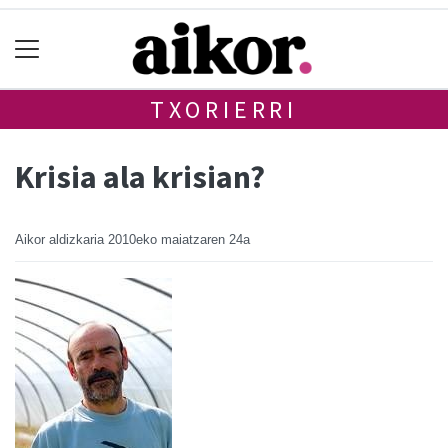
TXORIERRI
Krisia ala krisian?
Aikor aldizkaria
2010eko maiatzaren 24a