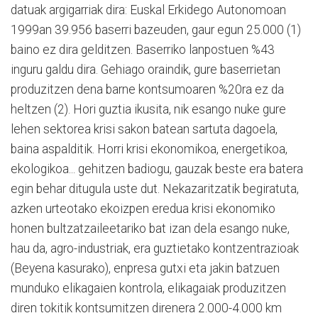
datuak argigarriak dira: Euskal Erkidego Autonomoan
1999an 39.956 baserri bazeuden, gaur egun 25.000 (1)
baino ez dira gelditzen. Baserriko lanpostuen %43
inguru galdu dira. Gehiago oraindik, gure baserrietan
produzitzen dena barne kontsumoaren %20ra ez da
heltzen (2). Hori guztia ikusita, nik esango nuke gure
lehen sektorea krisi sakon batean sartuta dagoela,
baina aspalditik. Horri krisi ekonomikoa, energetikoa,
ekologikoa... gehitzen badiogu, gauzak beste era batera
egin behar ditugula uste dut. Nekazaritzatik begiratuta,
azken urteotako ekoizpen eredua krisi ekonomiko
honen bultzatzaileetariko bat izan dela esango nuke,
hau da, agro-industriak, era guztietako kontzentrazioak
(Beyena kasurako), enpresa gutxi eta jakin batzuen
munduko elikagaien kontrola, elikagaiak produzitzen
diren tokitik kontsumitzen direnera 2.000-4.000 km