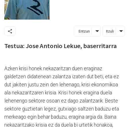
Entzun
Itzuli
Testua: Jose Antonio Lekue, baserritarra
Azken krisi honek nekazaritzan duen eraginaz
galdetzen didatenean zalantza izaten dut beti, eta ez
dut jakiten justu zein den lehenago, krisi ekonomikoa
ala nekazaritzaren krisia. Krisi honek eragina duela
lehenengo sektore osoan ez dago zalantzarik. Beste
sektore guztietan legez, gutxiago saltzen baduzu eta
merkeago egin behar baduzu, eragina argia da. Baina
nekazaritzako krisia ez da duela bi urtetik honakoa,