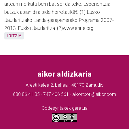
artean merkatu berri bat sor daiteke. Esperientzia
batzuk abian dira bide horretatikâ€¦ (1) Eusko
Jaurlaritzako Landa-garapenerako Programa 2007-
2013: Eusko Jaurlaritza. (2)www.ehne.org
IRITZIA
aikor aldizkaria
Aresti kalea 2, behea - 48170 Zamudio
688 86 41 35 · 747 406 561 · aikortxori@aikor.com
Codesyntaxek garatua