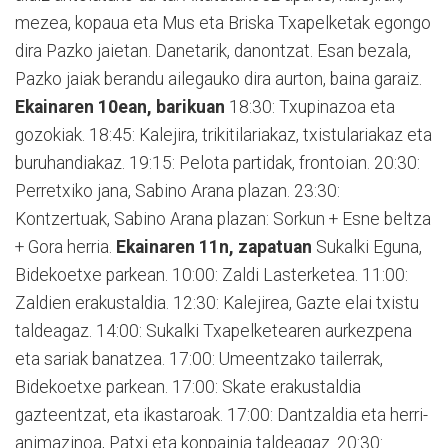
mezea, kopaua eta Mus eta Briska Txapelketak egongo
dira Pazko jaietan. Danetarik, danontzat. Esan bezala,
Pazko jaiak berandu ailegauko dira aurton, baina garaiz.
Ekainaren 10ean, barikuan
18:30: Txupinazoa eta
gozokiak. 18:45: Kalejira, trikitilariakaz, txistulariakaz eta
buruhandiakaz. 19:15: Pelota partidak, frontoian. 20:30:
Perretxiko jana, Sabino Arana plazan. 23:30:
Kontzertuak, Sabino Arana plazan: Sorkun + Esne beltza
+ Gora herria.
Ekainaren 11n, zapatuan
Sukalki Eguna,
Bidekoetxe parkean. 10:00: Zaldi Lasterketea. 11:00:
Zaldien erakustaldia. 12:30: Kalejirea, Gazte elai txistu
taldeagaz. 14:00: Sukalki Txapelketearen aurkezpena
eta sariak banatzea. 17:00: Umeentzako tailerrak,
Bidekoetxe parkean. 17:00: Skate erakustaldia
gazteentzat, eta ikastaroak. 17:00: Dantzaldia eta herri-
animazinoa, Patxi eta konpainia taldeagaz. 20:30: