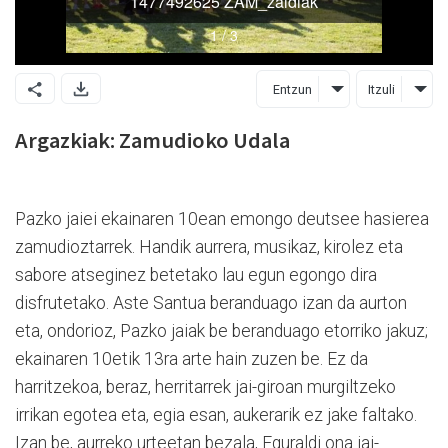
Entzun
Itzuli
Argazkiak: Zamudioko Udala
Pazko jaiei ekainaren 10ean emongo deutsee hasierea
zamudioztarrek. Handik aurrera, musikaz, kirolez eta
sabore atseginez betetako lau egun egongo dira
disfrutetako. Aste Santua beranduago izan da aurton
eta, ondorioz, Pazko jaiak be beranduago etorriko jakuz;
ekainaren 10etik 13ra arte hain zuzen be. Ez da
harritzekoa, beraz, herritarrek jai-giroan murgiltzeko
irrikan egotea eta, egia esan, aukerarik ez jake faltako.
Izan be, aurreko urteetan bezala, Eguraldi ona jai-