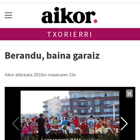
TXORIERRI
Berandu, baina garaiz
Aikor aldizkaria
2011ko maiatzaren 23a