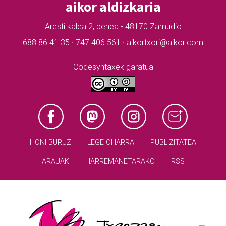
aikor aldizkaria
Aresti kalea 2, behea - 48170 Zamudio
688 86 41 35 · 747 406 561 · aikortxori@aikor.com
Codesyntaxek garatua
HONI BURUZ
LEGE OHARRA
PUBLIZITATEA
ARAUAK
HARREMANETARAKO
RSS