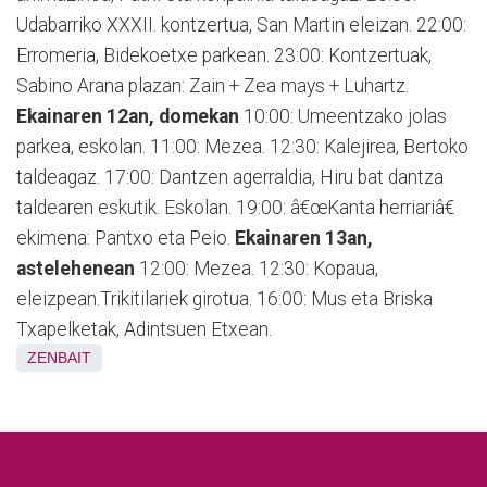
Udabarriko XXXII. kontzertua, San Martin eleizan. 22:00:
Erromeria, Bidekoetxe parkean. 23:00: Kontzertuak,
Sabino Arana plazan: Zain + Zea mays + Luhartz.
Ekainaren 12an, domekan
10:00: Umeentzako jolas
parkea, eskolan. 11:00: Mezea. 12:30: Kalejirea, Bertoko
taldeagaz. 17:00: Dantzen agerraldia, Hiru bat dantza
taldearen eskutik. Eskolan. 19:00: â€œKanta herriariâ€
ekimena: Pantxo eta Peio.
Ekainaren 13an,
astelehenean
12:00: Mezea. 12:30: Kopaua,
eleizpean.Trikitilariek girotua. 16:00: Mus eta Briska
Txapelketak, Adintsuen Etxean.
ZENBAIT