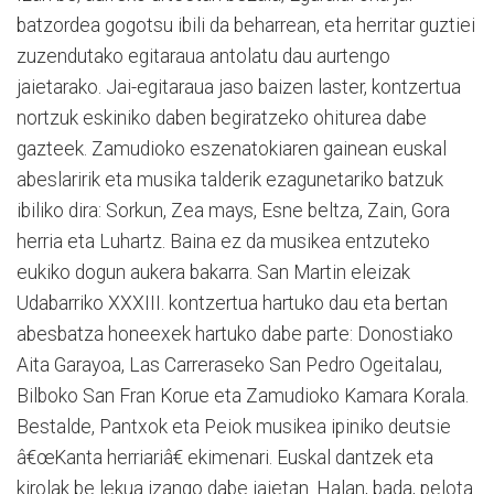
batzordea gogotsu ibili da beharrean, eta herritar guztiei
zuzendutako egitaraua antolatu dau aurtengo
jaietarako. Jai-egitaraua jaso baizen laster, kontzertua
nortzuk eskiniko daben begiratzeko ohiturea dabe
gazteek. Zamudioko eszenatokiaren gainean euskal
abeslaririk eta musika talderik ezagunetariko batzuk
ibiliko dira: Sorkun, Zea mays, Esne beltza, Zain, Gora
herria eta Luhartz. Baina ez da musikea entzuteko
eukiko dogun aukera bakarra. San Martin eleizak
Udabarriko XXXIII. kontzertua hartuko dau eta bertan
abesbatza honeexek hartuko dabe parte: Donostiako
Aita Garayoa, Las Carreraseko San Pedro Ogeitalau,
Bilboko San Fran Korue eta Zamudioko Kamara Korala.
Bestalde, Pantxok eta Peiok musikea ipiniko deutsie
â€œKanta herriariâ€ ekimenari. Euskal dantzek eta
kirolak be lekua izango dabe jaietan. Halan, bada, pelota