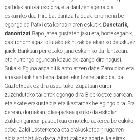
partidak antolatuko dira, eta dantzen agerraldia
eskainiko dau Hiru bat dantza taldeak. Erromeria be
egongo da Patxi eta konpainiaren eskutik.
Danetarik,
danontzat
Bapo jatea gustaten jaku eta, horrexegaitik,
gastronomiagaz lotutako ekintzak be ekarriko deuskuez
jaiek. Barikuan perretxiko jana eskainiko da iluntzean,
eta hurrengo egunean kazuelak izango dira nagusi.
Sukalki Eguna aspalditik antolatzen dabe Zamudion eta
arrakastarik handiena dauen ekintzenetariko bat da.
Gaztetxoak ez dira aspertuko. Zapatuan eurei
zuzendutako tailerrak egongo dira Bidekoetxe parkean,
eta skate erakustaldia eta ikastaroak be egingo dira. Era
berean, domekan jolas-parkea ipiniko da eskolan.
Zaldien ganean paseotxua emoteko aukerea be eukiko
dabe, Zaldi Lasterketea eta erakusketea hirugarren
aldiz antolatuko da-ta. Aitatutakoez aparte, kalejirak,