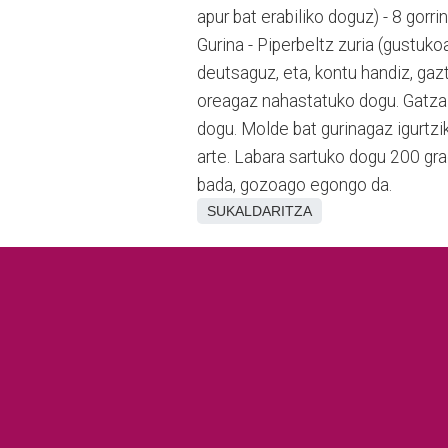
apur bat erabiliko doguz) - 8 gorri
Gurina - Piperbeltz zuria (gustuk
deutsaguz, eta, kontu handiz, gaz
oreagaz nahastatuko dogu. Gatza 
dogu. Molde bat gurinagaz igurtzi
arte. Labara sartuko dogu 200 gr
bada, gozoago egongo da.
SUKALDARITZA