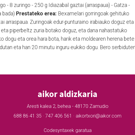
ngo - 8 zuringo - 250 g Idiazabal gaztai (arraspaua) - Gatza -
oa bada)
Prestateko erea:
Bexamelari gorringoak gehituko
tai arraspaua. Zuringoak edur-punturaino irabiauko doguz eta
eta piperbeltz zuria botako doguz, eta dana nahastatuko
ko dogu eta orea hara bota, harik eta moldearen herena bete
adutan eta han 20 minutu inguru eukiko dogu. Bero serbidute
aikor aldizkaria
Aresti kalea 2, behea - 48170 Zamudio
688 86 41 35 · 747 406 561 · aikortxori@aikor.com
Codesyntaxek garatua