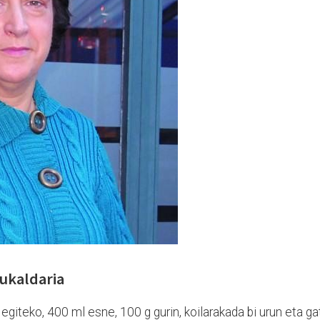
sukaldaria
giteko, 400 ml esne, 100 g gurin, koilarakada bi urun eta ga