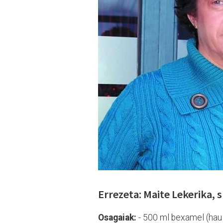
Errezeta: Maite Lekerika, 
Osagaiak:
- 500 ml bexamel (hau e