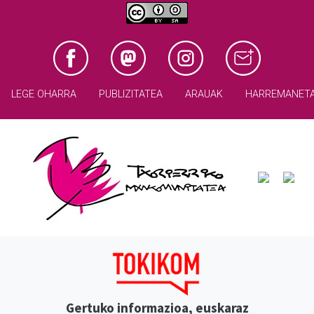
LEGE OHARRA
PUBLIZITATEA
ARAUAK
HARREMANET
Gertuko informazioa, euskaraz