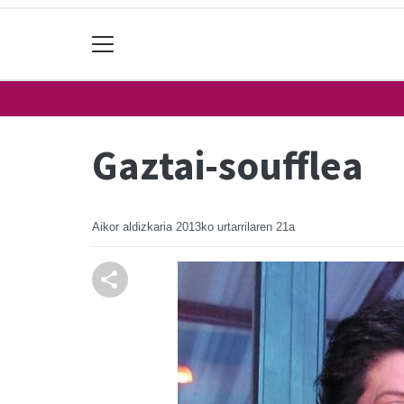
Gaztai-soufflea
Aikor aldizkaria
2013ko urtarrilaren 21a