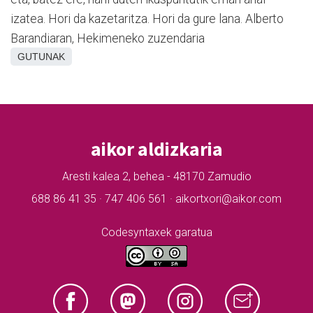
izatea. Hori da kazetaritza. Hori da gure lana. Alberto
Barandiaran, Hekimeneko zuzendaria
GUTUNAK
aikor aldizkaria
Aresti kalea 2, behea - 48170 Zamudio
688 86 41 35 · 747 406 561 · aikortxori@aikor.com
Codesyntaxek garatua