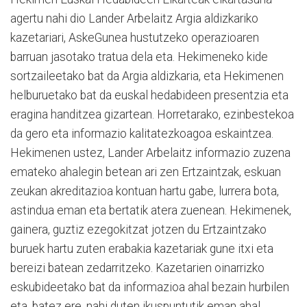
agertu nahi dio Lander Arbelaitz Argia aldizkariko
kazetariari, AskeGunea hustutzeko operazioaren
barruan jasotako tratua dela eta. Hekimeneko kide
sortzaileetako bat da Argia aldizkaria, eta Hekimenen
helburuetako bat da euskal hedabideen presentzia eta
eragina handitzea gizartean. Horretarako, ezinbestekoa
da gero eta informazio kalitatezkoagoa eskaintzea.
Hekimenen ustez, Lander Arbelaitz informazio zuzena
emateko ahalegin betean ari zen Ertzaintzak, eskuan
zeukan akreditazioa kontuan hartu gabe, lurrera bota,
astindua eman eta bertatik atera zuenean. Hekimenek,
gainera, guztiz ezegokitzat jotzen du Ertzaintzako
buruek hartu zuten erabakia kazetariak gune itxi eta
bereizi batean zedarritzeko. Kazetarien oinarrizko
eskubideetako bat da informazioa ahal bezain hurbilen
eta, batez ere, nahi duten ikuspuntutik eman ahal