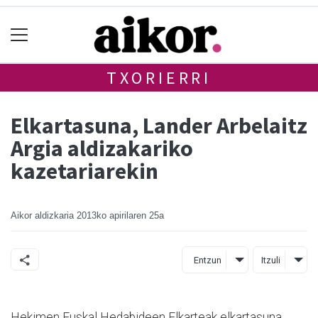
TXORIERRI
Elkartasuna, Lander Arbelaitz
Argia aldizakariko
kazetariarekin
Aikor aldizkaria
2013ko apirilaren 25a
Entzun
Itzuli
Hekimen Euskal Hedabideen Elkarteak elkartasuna