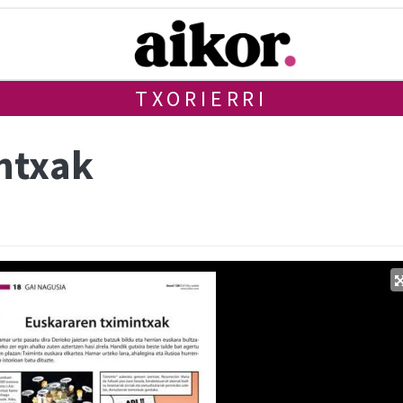
TXORIERRI
ntxak