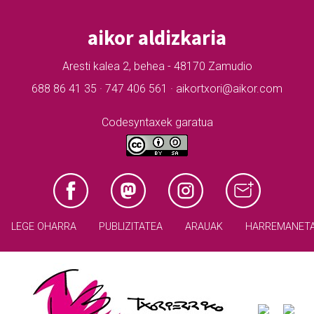
aikor aldizkaria
Aresti kalea 2, behea - 48170 Zamudio
688 86 41 35 · 747 406 561 · aikortxori@aikor.com
Codesyntaxek garatua
LEGE OHARRA
PUBLIZITATEA
ARAUAK
HARREMANET