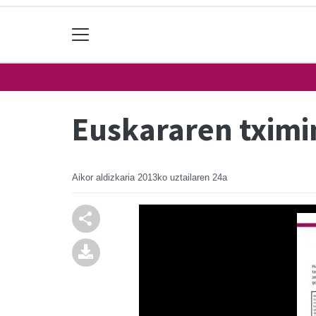
Euskararen tximi
Aikor aldizkaria
2013ko uztailaren 24a