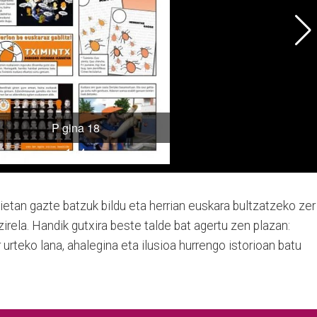
ietan gazte batzuk bildu eta herrian euskara bultzatzeko zer
irela. Handik gutxira beste talde bat agertu zen plazan:
urteko lana, ahalegina eta ilusioa hurrengo istorioan batu