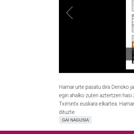
Hamar urte pasatu dira Derioko ja
egin ahalko zuten aztertzen hasi z
Tximintx euskara elkartea. Hamar 
dituzte.
GAI NAGUSIA