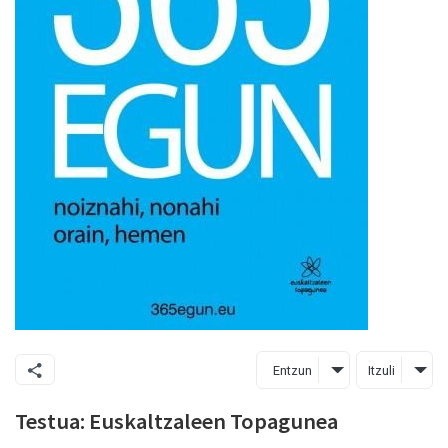
Entzun
Itzuli
Testua: Euskaltzaleen Topagunea