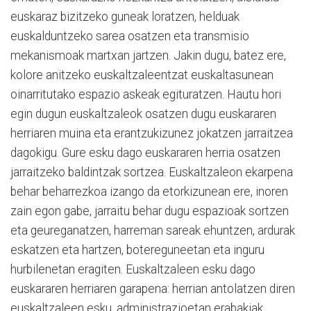
euskaraz bizitzeko guneak loratzen, helduak
euskalduntzeko sarea osatzen eta transmisio
mekanismoak martxan jartzen. Jakin dugu, batez ere,
kolore anitzeko euskaltzaleentzat euskaltasunean
oinarritutako espazio askeak egituratzen. Hautu hori
egin dugun euskaltzaleok osatzen dugu euskararen
herriaren muina eta erantzukizunez jokatzen jarraitzea
dagokigu. Gure esku dago euskararen herria osatzen
jarraitzeko baldintzak sortzea. Euskaltzaleon ekarpena
behar beharrezkoa izango da etorkizunean ere, inoren
zain egon gabe, jarraitu behar dugu espazioak sortzen
eta geureganatzen, harreman sareak ehuntzen, ardurak
eskatzen eta hartzen, botereguneetan eta inguru
hurbilenetan eragiten. Euskaltzaleen esku dago
euskararen herriaren garapena: herrian antolatzen diren
euskaltzaleen esku, administrazioetan erabakiak