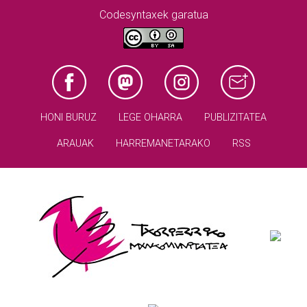
Codesyntaxek garatua
HONI BURUZ
LEGE OHARRA
PUBLIZITATEA
ARAUAK
HARREMANETARAKO
RSS