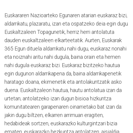
Euskararen Nazioarteko Egunaren atarian euskaraz bizi,
aldarrikatu, plazaratu, izan eta ospatzeko deia egin dugu
Euskaltzaleen Topagunetik, herriz herri antolatuta
dauden euskaltzaleen elkarteetatik. Aurten, Euskarak
365 Egun dituela aldarrikatu nahi dugu, euskaraz nonahi
eta noiznahi aritu nahi dugula, baina orain eta hemen
nahi dugula euskaraz bizi. Euskaraz bizitzeko hautua
egin dugunon aldarrikapena da, baina aldarrikapenetik
haratago doana, ekimenetik eta antolakuntzatik asko
duena. Euskaltzaleon hautua, hautu antolatua izan da
urtetan; antolatzeko izan dugun bisioa hizkuntza
komunitatearen garapenaren oinarrietako bat izan da:
jakin dugu biltzen, elkarren arrimuan eragiten,
hedabideak sortzen, euskarazko kulturgintzari bizia
ematen, euskarazko hezkuntza antolatzen, aisialdia