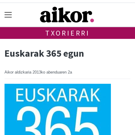
TXORIERRI
Euskarak 365 egun
Aikor aldizkaria
2013ko abenduaren 2a