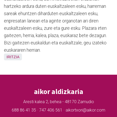
hartzeko ardura duten euskaltzaleen esku, harreman
sareak ehuntzen diharduten euskaltzaleen esku,
enpresatan lanean eta aginte organotan ari diren
euskaltzaleen esku, zure eta gure esku. Plazara irten
gaitezen, herria, kalea, plaza, euskaraz bete dezagun.
Bizi gaitezen euskaldun eta euskaltzale, geu izateko
euskararen herrian.
IRITZIA
aikor aldizkaria
Aresti kalea 2, behea - 48170 Zamudio
688 86 41 35 · 747 406 561 · aikortxori@aikor.com