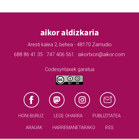
aikor aldizkaria
Aresti kalea 2, behea - 48170 Zamudio
688 86 41 35 · 747 406 561 · aikortxori@aikor.com
Codesyntaxek garatua
HONI BURUZ
LEGE OHARRA
PUBLIZITATEA
ARAUAK
HARREMANETARAKO
RSS