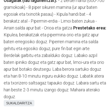
Osagaiak (lau lagunentzat):
- 2 berdel handi (600-700
gramokoak) - 8 piper sikuren mamina (ur apur baten
egosiak eta txinotik pasau) - Kipula handi bat - 4
berakatz atal - Pipermin-erdia - Limoi baten zukua -
Arrain salda apur bat - Orioa eta gatza
Prestetako erea:
Kipulea, berakatzak eta pipermina orio eta gatz apur
baten erregosiko doguz. Piperren mamina eta salda
gehitu eta egosiko doguz, pure fin bat egin arte.
Berdelak garbitu eta zabalduko doguz. Labako azpil
baten ipiniko doguz eta gatz apur bat, limoi-ura eta orio
apur bat botako deutsegu. Laba berora sartuko doguz
eta han 8-10 minutu inguru eukiko doguz. Labatik atera
eta txorizero saltsagaz tapauko doguz. Labara sartu eta
han beste 2-3 minutu izango doguz. Mahaira aterako
doguz.
SUKALDARITZA