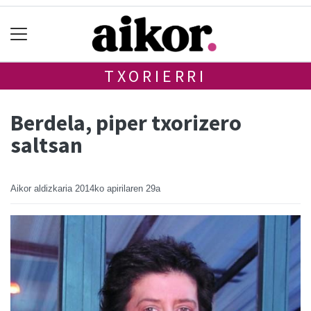
TXORIERRI
Berdela, piper txorizero
saltsan
Aikor aldizkaria
2014ko apirilaren 29a