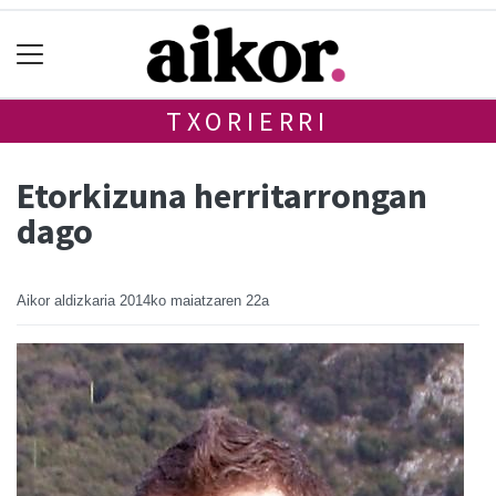
TXORIERRI
Etorkizuna herritarrongan
dago
Aikor aldizkaria
2014ko maiatzaren 22a