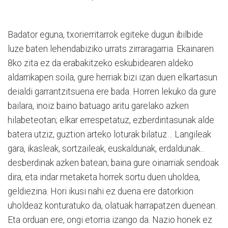
Badator eguna, txorierritarrok egiteke dugun ibilbide
luze baten lehendabiziko urrats zirraragarria. Ekainaren
8ko zita ez da erabakitzeko eskubidearen aldeko
aldarrikapen soila, gure herriak bizi izan duen elkartasun
deialdi garrantzitsuena ere bada. Horren lekuko da gure
bailara, inoiz baino batuago aritu garelako azken
hilabeteotan; elkar errespetatuz, ezberdintasunak alde
batera utziz, guztion arteko loturak bilatuz… Langileak
gara, ikasleak, sortzaileak, euskaldunak, erdaldunak...
desberdinak azken batean; baina gure oinarriak sendoak
dira, eta indar metaketa horrek sortu duen uholdea,
geldiezina. Hori ikusi nahi ez duena ere datorkion
uholdeaz konturatuko da, olatuak harrapatzen duenean.
Eta orduan ere, ongi etorria izango da. Nazio honek ez