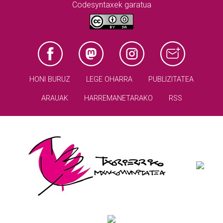
Codesyntaxek garatua
HONI BURUZ
LEGE OHARRA
PUBLIZITATEA
ARAUAK
HARREMANETARAKO
RSS