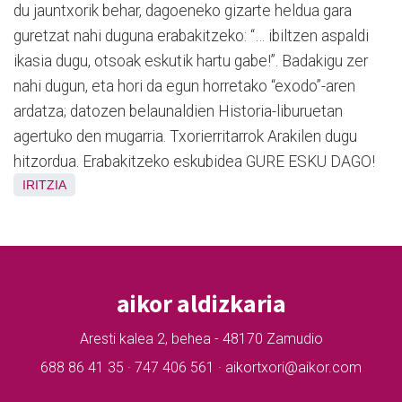
du jauntxorik behar, dagoeneko gizarte heldua gara
guretzat nahi duguna erabakitzeko: “… ibiltzen aspaldi
ikasia dugu, otsoak eskutik hartu gabe!”. Badakigu zer
nahi dugun, eta hori da egun horretako “exodo”-aren
ardatza; datozen belaunaldien Historia-liburuetan
agertuko den mugarria. Txorierritarrok Arakilen dugu
hitzordua. Erabakitzeko eskubidea GURE ESKU DAGO!
IRITZIA
aikor aldizkaria
Aresti kalea 2, behea - 48170 Zamudio
688 86 41 35 · 747 406 561 · aikortxori@aikor.com