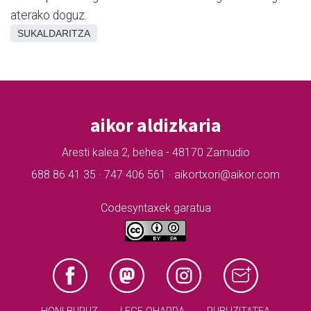
aterako doguz.
SUKALDARITZA
aikor aldizkaria
Aresti kalea 2, behea - 48170 Zamudio
688 86 41 35 · 747 406 561 · aikortxori@aikor.com
Codesyntaxek garatua