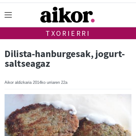
TXORIERRI
Dilista-hanburgesak, jogurt-
saltseagaz
Aikor aldizkaria
2014ko urriaren 22a