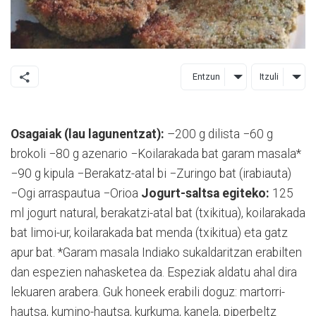
Entzun
Itzuli
Osagaiak (lau lagunentzat):
–200 g dilista −60 g
brokoli −80 g azenario −Koilarakada bat garam masala*
−90 g kipula −Berakatz-atal bi −Zuringo bat (irabiauta)
−Ogi arraspautua −Orioa
Jogurt-saltsa egiteko:
125
ml jogurt natural, berakatzi-atal bat (txikitua), koilarakada
bat limoi-ur, koilarakada bat menda (txikitua) eta gatz
apur bat. *Garam masala Indiako sukaldaritzan erabilten
dan espezien nahasketea da. Espeziak aldatu ahal dira
lekuaren arabera. Guk honeek erabili doguz: martorri-
hautsa, kumino-hautsa, kurkuma, kanela, piperbeltz