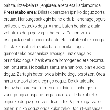
baltza, iltze-belarra, jenjibrea, aneta eta kardamomoa.
Prestetako erea:
Dilistak beratzen ipiniko doguz zortzi
orduan. Hanburgesak egin baino ordu bi lehenago jogurt-
saltsea prestauko dogu. Almaiz baten berakatz-atala
zehatuko dogu gatz apur bategaz. Gainontzeko
osagaiak gehitu, ondo nahastu eta jaulkiten itxiko dogu.
Dilistak xukatu eta kaiku baten ipiniko doguz
gainontzeko osagaiakaz. Irabiagailuaz osagaiok
birrinduko doguz, harik eta ora homogeneo eta pikortsu
bat lortu arte. Hozkailura sartu, eta han ordu bian eukiko
doguz. Zartagin baten orioa ipiniko dogu berotzen. Orea
hartu eta zortzi bola egingo doguz. Bolak talotuko
doguz hanburgesa-formea euki daien. Hanburgesak
zuringo-ogi arraspauetan pasau eta alde bakotxetik
prijiduko doguz gorritzen diran arte. Paper xurgatzaile
baten ipiniko doguz orioa xukatzeko. Jogurt-saltsagaz