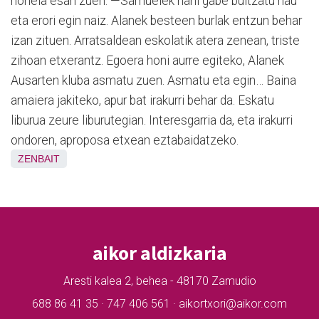
honela esan zuen: —Samuelek nahi gabe bultzatu nau
eta erori egin naiz. Alanek besteen burlak entzun behar
izan zituen. Arratsaldean eskolatik atera zenean, triste
zihoan etxerantz. Egoera honi aurre egiteko, Alanek
Ausarten kluba asmatu zuen. Asmatu eta egin… Baina
amaiera jakiteko, apur bat irakurri behar da. Eskatu
liburua zeure liburutegian. Interesgarria da, eta irakurri
ondoren, aproposa etxean eztabaidatzeko.
ZENBAIT
aikor aldizkaria
Aresti kalea 2, behea - 48170 Zamudio
688 86 41 35 · 747 406 561 · aikortxori@aikor.com