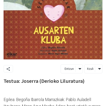
Entzun
Itzuli
Testua: Joserra (Derioko Liluratura)
Egilea: Begoña Ibarrola Marrazkiak: Pablo Auladell