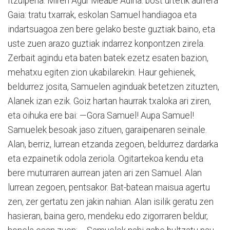
Itzulpena: Miren Agur Meabe Adina: bost urtetik aurrera
Gaia: tratu txarrak, eskolan Samuel handiagoa eta
indartsuagoa zen bere gelako beste guztiak baino, eta
uste zuen arazo guztiak indarrez konpontzen zirela.
Zerbait agindu eta baten batek ezetz esaten bazion,
mehatxu egiten zion ukabilarekin. Haur gehienek,
beldurrez josita, Samuelen aginduak betetzen zituzten,
Alanek izan ezik. Goiz hartan haurrak txaloka ari ziren,
eta oihuka ere bai: —Gora Samuel! Aupa Samuel!
Samuelek besoak jaso zituen, garaipenaren seinale.
Alan, berriz, lurrean etzanda zegoen, beldurrez dardarka
eta ezpainetik odola zeriola. Ogitartekoa kendu eta
bere muturraren aurrean jaten ari zen Samuel. Alan
lurrean zegoen, pentsakor. Bat-batean maisua agertu
zen, zer gertatu zen jakin nahian. Alan isilik geratu zen
hasieran, baina gero, mendeku edo zigorraren beldur,