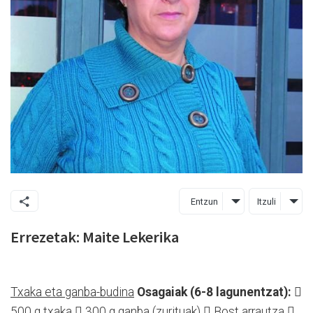
Entzun
Itzuli
Errezetak: Maite Lekerika
Txaka eta ganba-budina
Osagaiak (6-8 lagunentzat):

500 g txaka  300 g ganba (zurituak)  Bost arrautza 