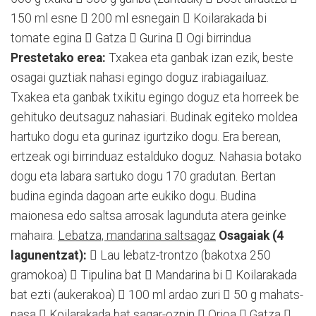
150 ml esne  200 ml esnegain  Koilarakada bi
tomate egina  Gatza  Gurina  Ogi birrindua
Prestetako erea:
Txakea eta ganbak izan ezik, beste
osagai guztiak nahasi egingo doguz irabiagailuaz.
Txakea eta ganbak txikitu egingo doguz eta horreek be
gehituko deutsaguz nahasiari. Budinak egiteko moldea
hartuko dogu eta gurinaz igurtziko dogu. Era berean,
ertzeak ogi birrinduaz estalduko doguz. Nahasia botako
dogu eta labara sartuko dogu 170 gradutan. Bertan
budina eginda dagoan arte eukiko dogu. Budina
maionesa edo saltsa arrosak lagunduta atera geinke
mahaira.
Lebatza, mandarina saltsagaz
Osagaiak (4
lagunentzat):
 Lau lebatz-trontzo (bakotxa 250
gramokoa)  Tipulina bat  Mandarina bi  Koilarakada
bat ezti (aukerakoa)  100 ml ardao zuri  50 g mahats-
pasa  Koilarakada bat sagar-ozpin  Orioa  Gatza 