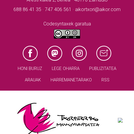
688 86 41 35 · 747 406 561 · aikortxori@aikor.com
Codesyntaxek garatua
HONI BURUZ
LEGE OHARRA
PUBLIZITATEA
ARAUAK
HARREMANETARAKO
RSS