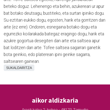
beteko doguz. Lehenengo eta behin, azukereari ur apur
bat botako deutsagu, bustiteko, eta surtan ipiniko dogu.
Su eztitan eukiko dogu, egosten, harik eta gorritzen dan
arte (ez erre). Ondoren, esnegaina botako dogu eta
egurrezko koilarakada bategaz eragingo dogu, harik eta
azukre gogortua desegiten dan arte eta saltsea apur
bat loditzen dan arte. Tofee saltsea sagarrari ganetik
bota geinkio, edo platerean ipini geinke sagarra,
saltsearen gainean.
SUKALDARITZA
aikor aldizkaria
Aresti kalea 2, behea - 48170 Zamudio