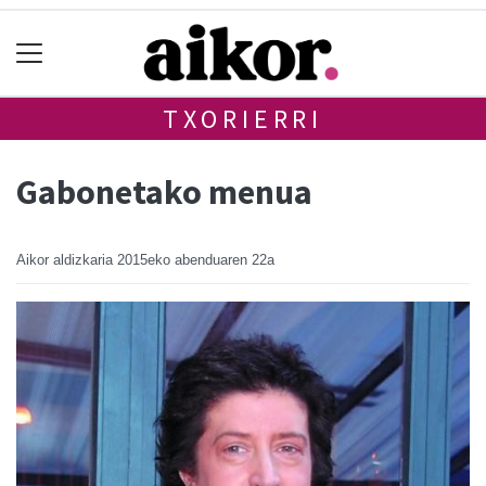
TXORIERRI
Gabonetako menua
Aikor aldizkaria
2015eko abenduaren 22a