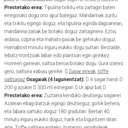
Prestetako erea:
Tipulina txikitu eta zartagin baten
erregosiko dogu orio apur bategaz. Mandarinak zuritu
eta txikitu egingo doguz, eta tipulina eginda dagoanean,
mandarina-zatiak be botako doguz zartaginera. Eztia,
ardaoa, ozpina eta mahats-pasak be gehituko doguz.
Hamabost minutu inguru eukiko dogu surtan. Bestalde,
lebatz-trontzoak laban edo plantxan egin geinkez.
Horreen gainean, saltsa beroa botako dogu. Gura izanez
gero, saltsea irabiau geinke. 
Sagar erreak, toffe
saltsagaz
Osagaiak (4 lagunentzat):
 4 sagar handi 
200 g azukre  300 ml esnegain  Ur apur bat 
Prestetako erea:
Zuztarra kenduko deutsegu sagarrei.
Azalean ebagi batzuk egingo deutseguz, goitik behera,
eta labara sartuko doguz 180 gradutan. Bertan 40
minutu inguru eukiko doguz, harik eta biguntzen diran
arte. Toffe saltsea egiteko, hurrengo jarraibideak