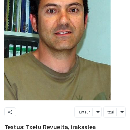
Entzun
Itzuli
Testua: Txelu Revuelta, irakaslea