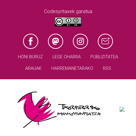
Codesyntaxek garatua
HONI BURUZ
LEGE OHARRA
PUBLIZITATEA
ARAUAK
HARREMANETARAKO
RSS