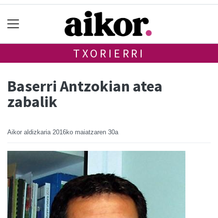
TXORIERRI
Baserri Antzokian atea
zabalik
Aikor aldizkaria
2016ko maiatzaren 30a