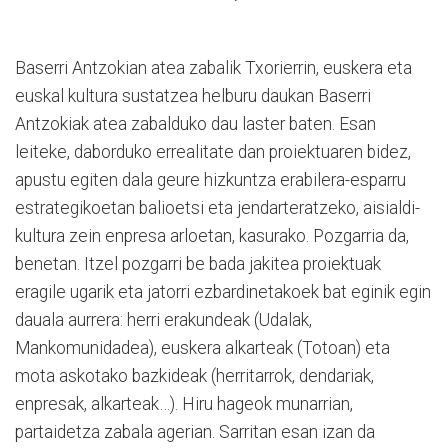
Baserri Antzokian atea zabalik Txorierrin, euskera eta
euskal kultura sustatzea helburu daukan Baserri
Antzokiak atea zabalduko dau laster baten. Esan
leiteke, daborduko errealitate dan proiektuaren bidez,
apustu egiten dala geure hizkuntza erabilera-esparru
estrategikoetan balioetsi eta jendarteratzeko, aisialdi-
kultura zein enpresa arloetan, kasurako. Pozgarria da,
benetan. Itzel pozgarri be bada jakitea proiektuak
eragile ugarik eta jatorri ezbardinetakoek bat eginik egin
dauala aurrera: herri erakundeak (Udalak,
Mankomunidadea), euskera alkarteak (Totoan) eta
mota askotako bazkideak (herritarrok, dendariak,
enpresak, alkarteak…). Hiru hageok munarrian,
partaidetza zabala agerian. Sarritan esan izan da