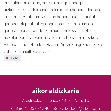
euskaldunon artean, aurrera egingo badogu,
hizkuntzaren aldeko indarrak metatu beharra dagoala.
Euskerak estatu arrazoi izan behar dauala sinistuta
gagozanok pentsaten dogu norantza egokian eta
ganoraz pausu sendoak emon geinkezala, beti be
auzolanean eta ekinean alkartuta behar egin ezkero.
Akabualdi honetan lez: Baserri Antzokia guztiontzako
zabalik eta ibilteko prest!
IRITZIA
aikor aldizkaria
Aresti kalea 2, behea - 48170 Zamudio
688 86 41 35 · 747 406 561 · aikortxori@aikor.com