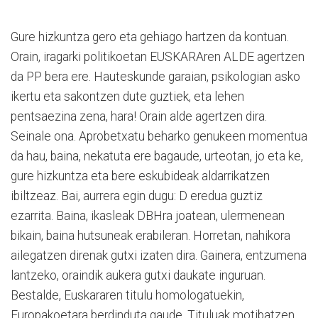
Gure hizkuntza gero eta gehiago hartzen da kontuan.
Orain, iragarki politikoetan EUSKARAren ALDE agertzen
da PP bera ere. Hauteskunde garaian, psikologian asko
ikertu eta sakontzen dute guztiek, eta lehen
pentsaezina zena, hara! Orain alde agertzen dira.
Seinale ona. Aprobetxatu beharko genukeen momentua
da hau, baina, nekatuta ere bagaude, urteotan, jo eta ke,
gure hizkuntza eta bere eskubideak aldarrikatzen
ibiltzeaz. Bai, aurrera egin dugu: D eredua guztiz
ezarrita. Baina, ikasleak DBHra joatean, ulermenean
bikain, baina hutsuneak erabileran. Horretan, nahikora
ailegatzen direnak gutxi izaten dira. Gainera, entzumena
lantzeko, oraindik aukera gutxi daukate inguruan.
Bestalde, Euskararen titulu homologatuekin,
Europakoetara berdinduta gaude. Tituluak motibatzen