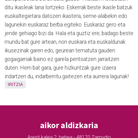
ditu ikasleak lana lortzeko. Eskerrak beste ikasle batzuk
euskaltegietara datozen ikastera, seme-alabekin edo
lagunekin euskaraz berba egiteko. Euskaraz gero eta
jende gehiago bizi da. Hala eta guztiz ere, badago beste
mundu bat gure artean, non euskara eta euskaldunak
ikusezinak garen edo, geurean tematuta gauden
gogaigarriak baino ez garela pentsatzen jarraitzen
duten. Herri bat gara, gure hizkuntzak gure izaera
indartzen du, indarberritu gaitezen eta aurrera lagunak!
IRITZIA
aikor aldizkaria
Aresti kalea 2, behea - 48170 Zamudio