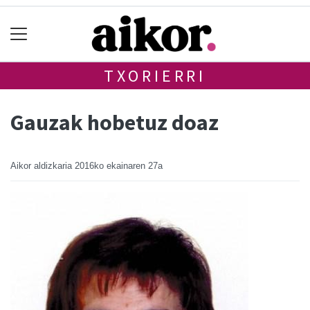
TXORIERRI
Gauzak hobetuz doaz
Aikor aldizkaria
2016ko ekainaren 27a