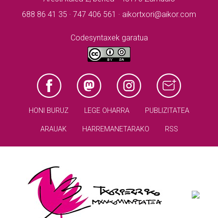
688 86 41 35 · 747 406 561 · aikortxori@aikor.com
Codesyntaxek garatua
HONI BURUZ
LEGE OHARRA
PUBLIZITATEA
ARAUAK
HARREMANETARAKO
RSS