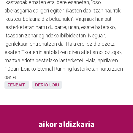
ikastaroak ematen eta, bere esanetan, “oso
aberasgarria da igeri egiten ikasten dabiltzan haurrak
ikustea, belaunaldiz belaunaldi”. Virginiak hainbat
lasterketetan hartu du parte; udan, esate baterako,
itsasoan zehar egindako ibilbideetan. Neguan,
igerilekuan entrenatzen da. Hala ere, ez dio ezetz
esaten Txorierrin antolatzen diren atletismo, oztopo,
martxa edota bestelako lasterketei. Hala, apirilaren
10ean, Loiuko Eternal Running lasterketan hartu zuen
parte.
ZENBAIT
DERIO
LOIU
aikor aldizkaria