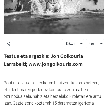
Entzun
Itzuli
Testua eta argazkia: Jon Goikouria
Larrabeiti; www.jongoikouria.com
Bost urte zituela, igeriketan hasi zen ikastaro batean,
eta denboraren poderioz konturatu zen ura bere
bizimodua zela, nahiz eta bestelako kiroletan ere aritu
izan. Gazte sondikoztarrak 15 daramatza igeriketa