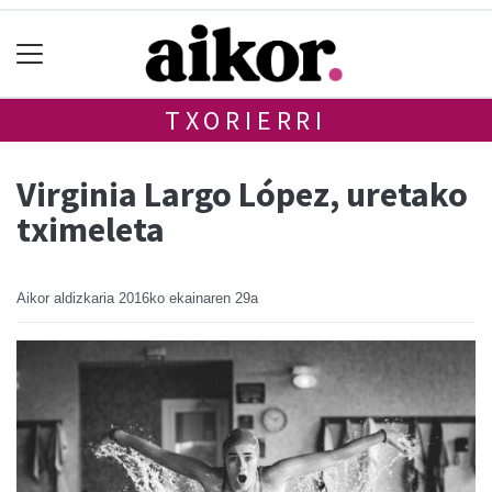
TXORIERRI
Virginia Largo López, uretako
tximeleta
Aikor aldizkaria
2016ko ekainaren 29a