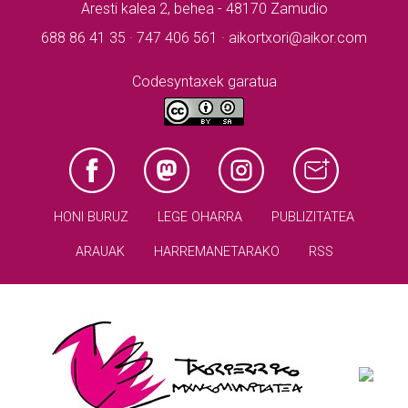
Aresti kalea 2, behea - 48170 Zamudio
688 86 41 35 · 747 406 561 · aikortxori@aikor.com
Codesyntaxek garatua
HONI BURUZ
LEGE OHARRA
PUBLIZITATEA
ARAUAK
HARREMANETARAKO
RSS