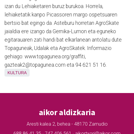
izan du Lehiaketaren buruz burukoa. Horrela,
lehiaketatik kanpo Picassoren margo ospetsuaren
bertsio bat egingo da. Asteburu horretan AgroSkate
jaialdia ere izango da Gernika-Lumon eta eguneko
egitarauaren zati handi bat elkarlanean antolatu dute
Topaguneak, Udalak eta AgroSkatek. Informazio
gehiago: www.topagunea.org/graffiti,
gazteak2@topagunea.com eta 94 621 51 16.
KULTURA
aikor aldizkaria
Aresti kalea 2, behea - 48170 Zamudio
688 86 41 35 · 747 406 561 · aikortxori@aikor.com