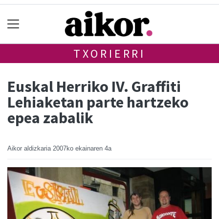
TXORIERRI
Euskal Herriko IV. Graffiti
Lehiaketan parte hartzeko
epea zabalik
Aikor aldizkaria
2007ko ekainaren 4a