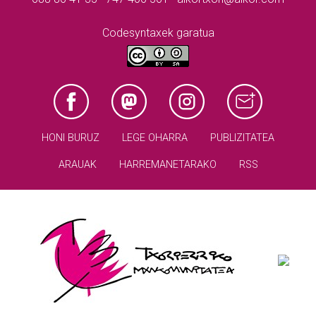
Codesyntaxek garatua
HONI BURUZ
LEGE OHARRA
PUBLIZITATEA
ARAUAK
HARREMANETARAKO
RSS