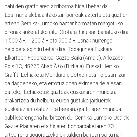
nahi den graffitiaren zirriborroa bidali behar da.
Epaimahaiak bidalitako zirriborroak aztertu eta guztien
artean Gernika-Lumoko hamar hormatan margotuko
direnak aukeratuko ditu. Orotara, hiru sari banatuko dira:
1.500 â‚¬, 1.200 â‚¬ eta 900 â‚¬. Lanak hurrengo
helbidera agindu behar dira: Topagunea Euskara
Elkarteen Federazioa, Gazte Saila (Amaia), Arlozabal
8bis 1C, 48220 AbadiÃ±o (Bizkaia). Euskal Herriko
Graffiti Lehiaketa Mendaron, Getxon eta Tolosan izan
da dagoeneko, eta errotuz doan ekimena dela esan
daiteke. Lehiaketak gazteak euskararen mundura
erakartzea du helburu, euren gustuko jarduerak
euskaraz antolatuz. Era berean, graffitiaren mundua
publikoarengana hurbiltzen du. Gernika-Lumoko Udalak
Gazte Planaren eta hiriaren bonbardaketaren 70.
urteurrena gogoratzeko ekitaldien barruan sartu nahi