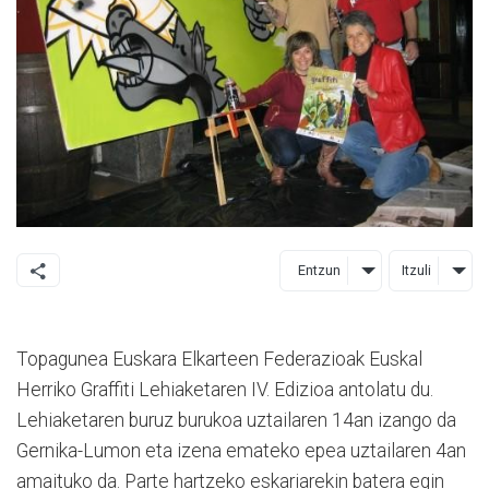
Entzun
Itzuli
Topagunea Euskara Elkarteen Federazioak Euskal
Herriko Graffiti Lehiaketaren IV. Edizioa antolatu du.
Lehiaketaren buruz burukoa uztailaren 14an izango da
Gernika-Lumon eta izena emateko epea uztailaren 4an
amaituko da. Parte hartzeko eskariarekin batera egin