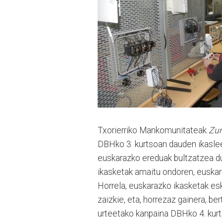
Txorierriko Mankomunitateak
Zur
DBHko 3. kurtsoan dauden ikasle
euskarazko ereduak bultzatzea du
ikasketak amaitu ondoren, euskara
Horrela, euskarazko ikasketak es
zaizkie, eta, horrezaz gainera, be
urteetako kanpaina DBHko 4. kurt