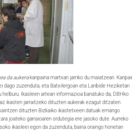
ea da aukera
kanpaina martxan jarriko du maiatzean. Kanpa
ei dago zuzenduta, eta Batxilergoan eta Lanbide Heziketan
 helburu. Ikasleen artean informazioa banatuko da, DBHko
z ikasten jarraitzeko dituzten aukerak ezagut ditzaten.
kaintzen dituzten Bizkaiko ikastetxeen datuak emango
rtara joateko garraioaren ordutegia ere jasoko dute. Aurreko
soko ikasleei egon da zuzenduta, baina oraingo honetan