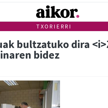
TXORIERRI
ak bultzatuko dira <i
inaren bidez