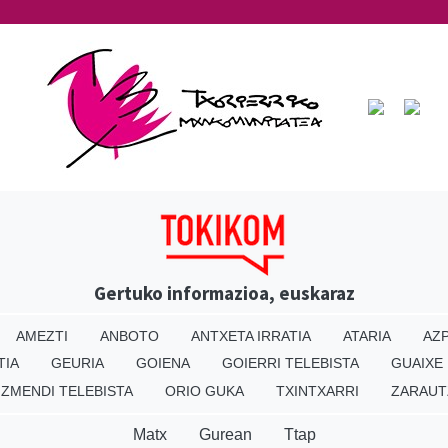
Gertuko informazioa, euskaraz
AMEZTI
ANBOTO
ANTXETA IRRATIA
ATARIA
AZP
TIA
GEURIA
GOIENA
GOIERRI TELEBISTA
GUAIXE
IZMENDI TELEBISTA
ORIO GUKA
TXINTXARRI
ZARAUT
Matx
Gurean
Ttap