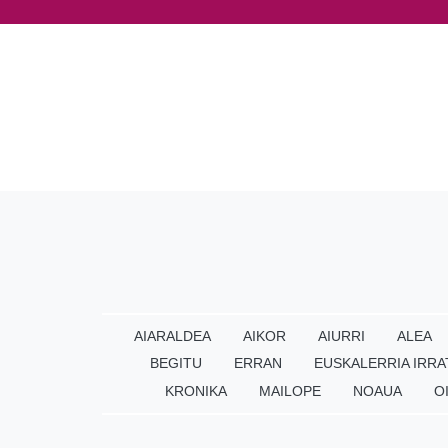
AIARALDEA
AIKOR
AIURRI
ALEA
BEGITU
ERRAN
EUSKALERRIA IRRA
KRONIKA
MAILOPE
NOAUA
O