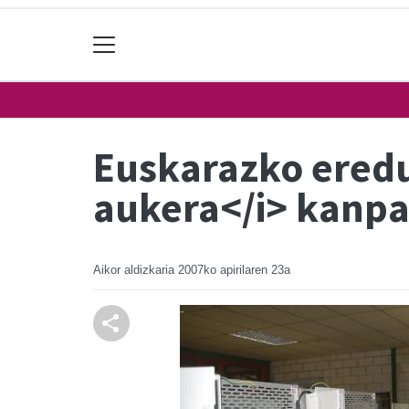
Euskarazko eredu
aukera</i> kanpa
Aikor aldizkaria
2007ko apirilaren 23a