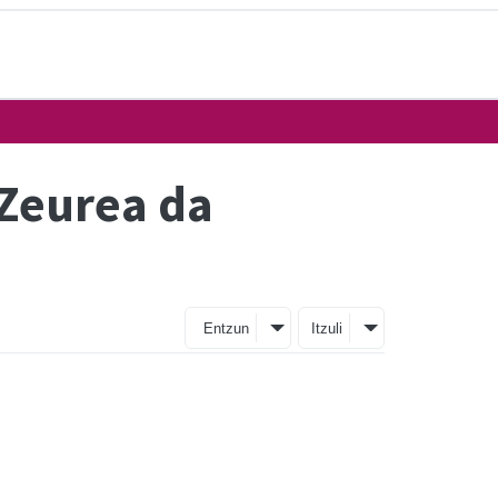
>Zeurea da
Entzun
Itzuli