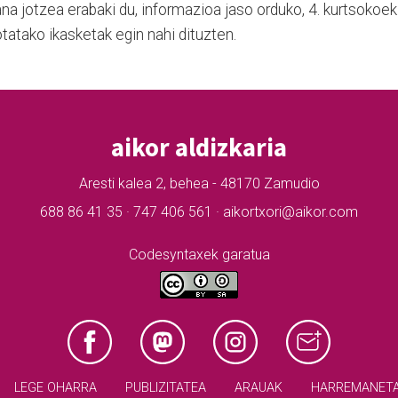
 jotzea erabaki du, informazioa jaso orduko, 4. kurtsokoek
tatako ikasketak egin nahi dituzten.
aikor aldizkaria
Aresti kalea 2, behea - 48170 Zamudio
688 86 41 35 · 747 406 561 · aikortxori@aikor.com
Codesyntaxek garatua
LEGE OHARRA
PUBLIZITATEA
ARAUAK
HARREMANET