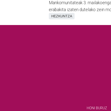
Mankomunitateak 3. mailakoengana
erabakita izaten dutelako zein mo
HEZKUNTZA
HONI BURUZ