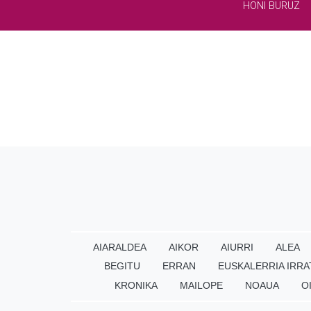
HONI BURUZ
AIARALDEA
AIKOR
AIURRI
ALEA
BEGITU
ERRAN
EUSKALERRIA IRRA
KRONIKA
MAILOPE
NOAUA
O