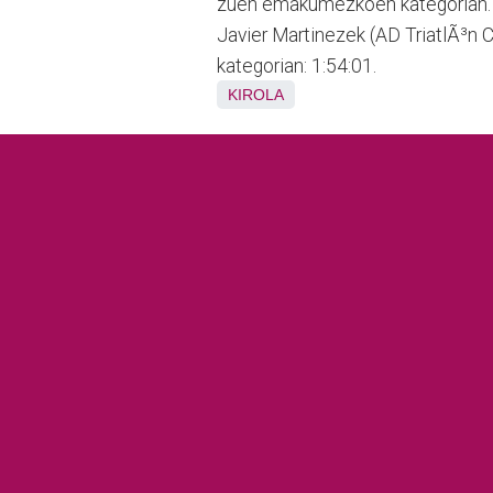
zuen emakumezkoen kategorian. S
Javier Martinezek (AD TriatlÃ³n
kategorian: 1:54:01.
KIROLA