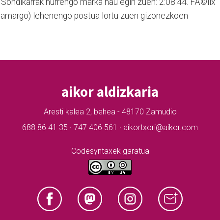
ondikarrak hurrengo marka hau egin zuen: 2:08:44. FÃ©lix
 Camargo) lehenengo postua lortu zuen gizonezkoen
aikor aldizkaria
Aresti kalea 2, behea - 48170 Zamudio
688 86 41 35 · 747 406 561 · aikortxori@aikor.com
Codesyntaxek garatua