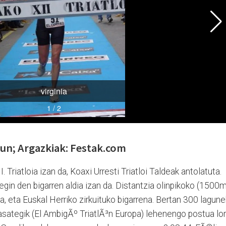
un; Argazkiak: Festak.com
Triatloia izan da, Koaxi Urresti Triatloi Taldeak antolatuta.
in den bigarren aldia izan da. Distantzia olinpikoko (1500m
a, eta Euskal Herriko zirkuituko bigarrena. Bertan 300 lagune
rasategik (El AmbigÃº TriatlÃ³n Europa) lehenengo postua lor