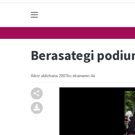
Berasategi podi
Aikor aldizkaria
2007ko ekainaren 4a