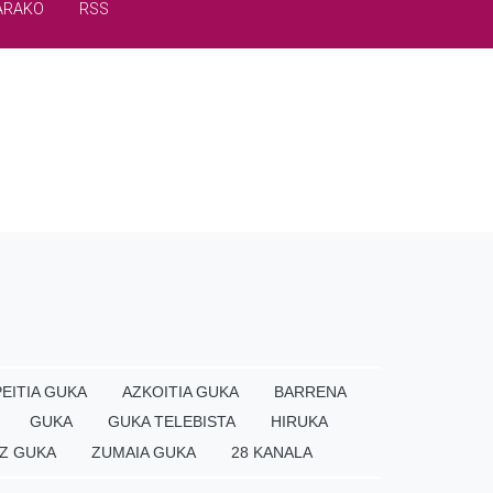
ARAKO
RSS
EITIA GUKA
AZKOITIA GUKA
BARRENA
GUKA
GUKA TELEBISTA
HIRUKA
Z GUKA
ZUMAIA GUKA
28 KANALA