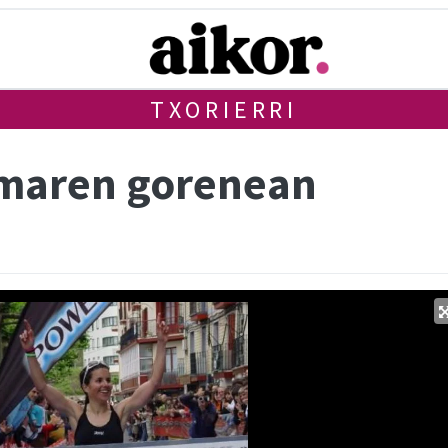
TXORIERRI
umaren gorenean