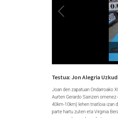
Testua: Jon Alegria Uzkud
Joan den zapatuan Ondarroako XII. 
Aurten Gerardo Sainzen omenez eg
40km-10km) lehen triatloia izan d
parte hartu zuten eta Virginia Be