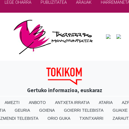
LEGE OHARRA
PUBLIZITATEA
ARAUAK
HARREMANET
Gertuko informazioa, euskaraz
AMEZTI
ANBOTO
ANTXETA IRRATIA
ATARIA
AZP
TIA
GEURIA
GOIENA
GOIERRI TELEBISTA
GUAIXE
IZMENDI TELEBISTA
ORIO GUKA
TXINTXARRI
ZARAUT