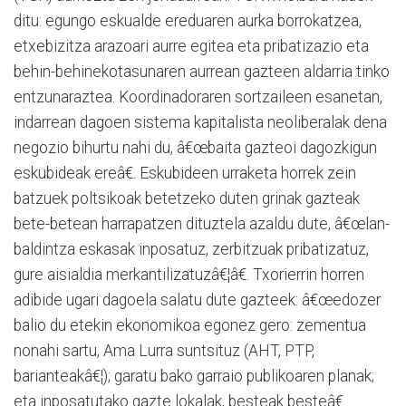
ditu: egungo eskualde ereduaren aurka borrokatzea,
etxebizitza arazoari aurre egitea eta pribatizazio eta
behin-behinekotasunaren aurrean gazteen aldarria tinko
entzunaraztea. Koordinadoraren sortzaileen esanetan,
indarrean dagoen sistema kapitalista neoliberalak dena
negozio bihurtu nahi du, â€œbaita gazteoi dagozkigun
eskubideak ereâ€. Eskubideen urraketa horrek zein
batzuek poltsikoak betetzeko duten grinak gazteak
bete-betean harrapatzen dituztela azaldu dute, â€œlan-
baldintza eskasak inposatuz, zerbitzuak pribatizatuz,
gure aisialdia merkantilizatuzâ€¦â€. Txorierrin horren
adibide ugari dagoela salatu dute gazteek: â€œedozer
balio du etekin ekonomikoa egonez gero: zementua
nonahi sartu, Ama Lurra suntsituz (AHT, PTP,
barianteakâ€¦); garatu bako garraio publikoaren planak;
eta inposatutako gazte lokalak, besteak besteâ€.