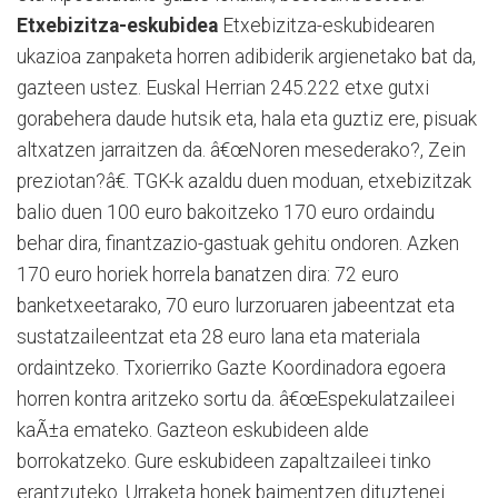
Etxebizitza-eskubidea
Etxebizitza-eskubidearen
ukazioa zanpaketa horren adibiderik argienetako bat da,
gazteen ustez. Euskal Herrian 245.222 etxe gutxi
gorabehera daude hutsik eta, hala eta guztiz ere, pisuak
altxatzen jarraitzen da. â€œNoren mesederako?, Zein
preziotan?â€. TGK-k azaldu duen moduan, etxebizitzak
balio duen 100 euro bakoitzeko 170 euro ordaindu
behar dira, finantzazio-gastuak gehitu ondoren. Azken
170 euro horiek horrela banatzen dira: 72 euro
banketxeetarako, 70 euro lurzoruaren jabeentzat eta
sustatzaileentzat eta 28 euro lana eta materiala
ordaintzeko. Txorierriko Gazte Koordinadora egoera
horren kontra aritzeko sortu da. â€œEspekulatzaileei
kaÃ±a emateko. Gazteon eskubideen alde
borrokatzeko. Gure eskubideen zapaltzaileei tinko
erantzuteko. Urraketa honek baimentzen dituztenei