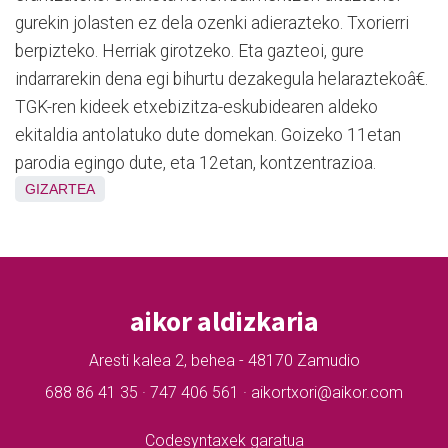
gurekin jolasten ez dela ozenki adierazteko. Txorierri
berpizteko. Herriak girotzeko. Eta gazteoi, gure
indarrarekin dena egi bihurtu dezakegula helaraztekoâ€.
TGK-ren kideek etxebizitza-eskubidearen aldeko
ekitaldia antolatuko dute domekan. Goizeko 11etan
parodia egingo dute, eta 12etan, kontzentrazioa.
GIZARTEA
aikor aldizkaria
Aresti kalea 2, behea - 48170 Zamudio
688 86 41 35 · 747 406 561 · aikortxori@aikor.com
Codesyntaxek garatua