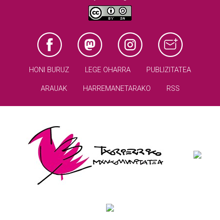
HONI BURUZ
LEGE OHARRA
PUBLIZITATEA
ARAUAK
HARREMANETARAKO
RSS