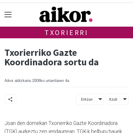
TXORIERRI
Txorierriko Gazte
Koordinadora sortu da
Aikor aldizkaria
2008ko urtarrilaren 4a
Entzun
Itzuli
Joan den domekan Txorierriko Gazte Koordinadora
(TGK) aurkeztu zen jendaurrean. TGK-k helburu hauek