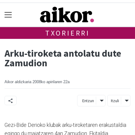
TXORIERRI
Arku-tiroketa antolatu dute
Zamudion
Aikor aldizkaria
2008ko apirilaren 22a
Entzun
Itzuli
Gezi-Bide Derioko klubak arku-tiroketaren erakustaldia
egingo du maiatzaren 4an Zamudion. Ekitaldia