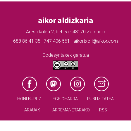
aikor aldizkaria
Aresti kalea 2, behea - 48170 Zamudio
688 86 41 35 · 747 406 561 · aikortxori@aikor.com
Codesyntaxek garatua
HONI BURUZ
LEGE OHARRA
PUBLIZITATEA
ARAUAK
HARREMANETARAKO
RSS