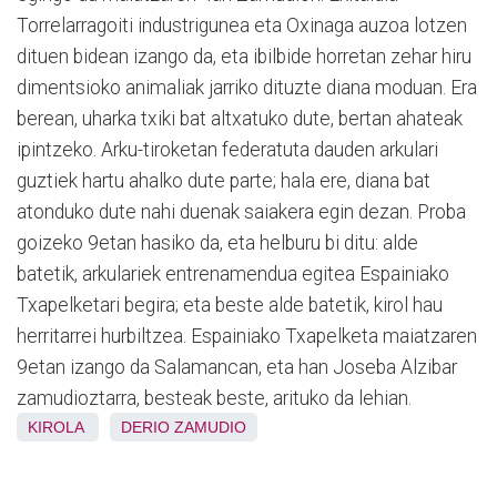
Torrelarragoiti industrigunea eta Oxinaga auzoa lotzen
dituen bidean izango da, eta ibilbide horretan zehar hiru
dimentsioko animaliak jarriko dituzte diana moduan. Era
berean, uharka txiki bat altxatuko dute, bertan ahateak
ipintzeko. Arku-tiroketan federatuta dauden arkulari
guztiek hartu ahalko dute parte; hala ere, diana bat
atonduko dute nahi duenak saiakera egin dezan. Proba
goizeko 9etan hasiko da, eta helburu bi ditu: alde
batetik, arkulariek entrenamendua egitea Espainiako
Txapelketari begira; eta beste alde batetik, kirol hau
herritarrei hurbiltzea. Espainiako Txapelketa maiatzaren
9etan izango da Salamancan, eta han Joseba Alzibar
zamudioztarra, besteak beste, arituko da lehian.
KIROLA
DERIO
ZAMUDIO