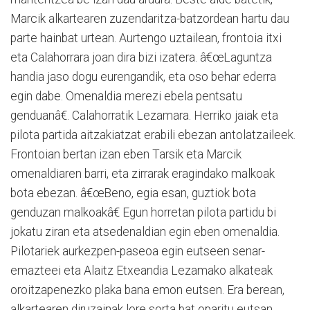
Marcik alkartearen zuzendaritza-batzordean hartu dau
parte hainbat urtean. Aurtengo uztailean, frontoia itxi
eta Calahorrara joan dira bizi izatera. â€œLaguntza
handia jaso dogu eurengandik, eta oso behar ederra
egin dabe. Omenaldia merezi ebela pentsatu
genduanâ€. Calahorratik Lezamara. Herriko jaiak eta
pilota partida aitzakiatzat erabili ebezan antolatzaileek.
Frontoian bertan izan eben Tarsik eta Marcik
omenaldiaren barri, eta zirrarak eragindako malkoak
bota ebezan. â€œBeno, egia esan, guztiok bota
genduzan malkoakâ€ Egun horretan pilota partidu bi
jokatu ziran eta atsedenaldian egin eben omenaldia.
Pilotariek aurkezpen-paseoa egin eutseen senar-
emazteei eta Alaitz Etxeandia Lezamako alkateak
oroitzapenezko plaka bana emon eutsen. Era berean,
alkartearen diruzainak lore sorta bat oparitu eutsan