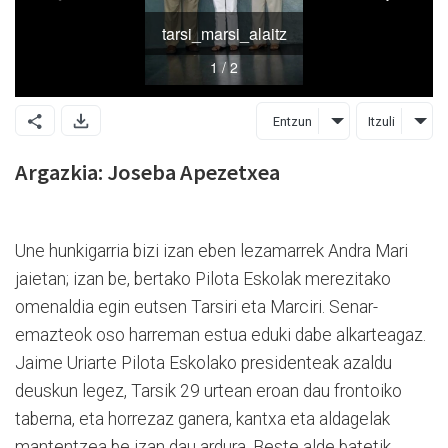
Entzun
Itzuli
Argazkia: Joseba Apezetxea
Une hunkigarria bizi izan eben lezamarrek Andra Mari
jaietan; izan be, bertako Pilota Eskolak merezitako
omenaldia egin eutsen Tarsiri eta Marciri. Senar-
emazteok oso harreman estua eduki dabe alkarteagaz.
Jaime Uriarte Pilota Eskolako presidenteak azaldu
deuskun legez, Tarsik 29 urtean eroan dau frontoiko
taberna, eta horrezaz ganera, kantxa eta aldagelak
mantentzea be izan dau ardura. Beste alde batetik,