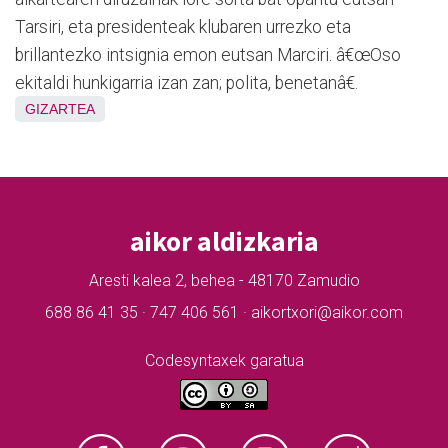
Tarsiri, eta presidenteak klubaren urrezko eta
brillantezko intsignia emon eutsan Marciri. â€œOso
ekitaldi hunkigarria izan zan; polita, benetanâ€.
GIZARTEA
aikor aldizkaria
Aresti kalea 2, behea - 48170 Zamudio
688 86 41 35 · 747 406 561 · aikortxori@aikor.com
Codesyntaxek garatua