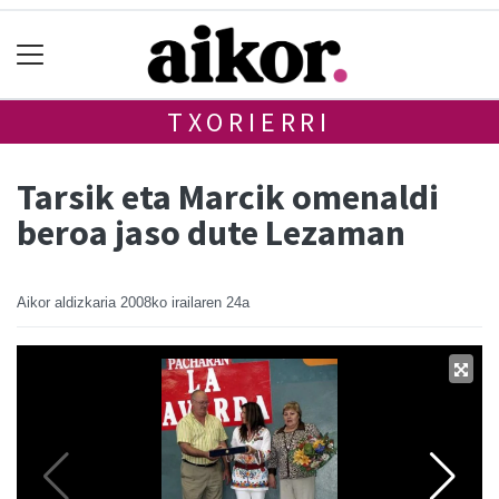
TXORIERRI
Tarsik eta Marcik omenaldi
beroa jaso dute Lezaman
Aikor aldizkaria
2008ko irailaren 24a