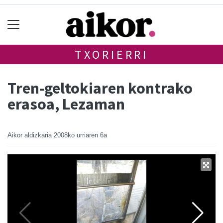
TXORIERRI
Tren-geltokiaren kontrako
erasoa, Lezaman
Aikor aldizkaria
2008ko urriaren 6a