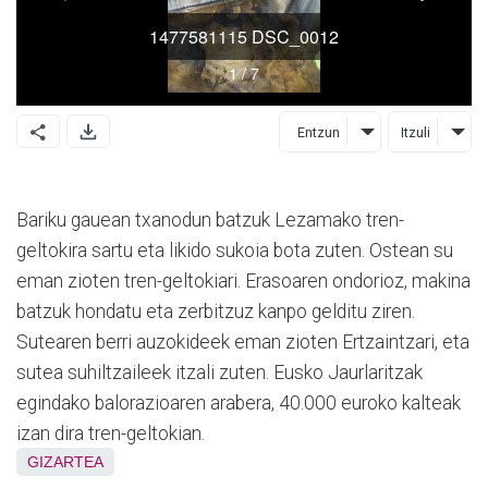
Entzun
Itzuli
Bariku gauean txanodun batzuk Lezamako tren-
geltokira sartu eta likido sukoia bota zuten. Ostean su
eman zioten tren-geltokiari. Erasoaren ondorioz, makina
batzuk hondatu eta zerbitzuz kanpo gelditu ziren.
Sutearen berri auzokideek eman zioten Ertzaintzari, eta
sutea suhiltzaileek itzali zuten. Eusko Jaurlaritzak
egindako balorazioaren arabera, 40.000 euroko kalteak
izan dira tren-geltokian.
GIZARTEA