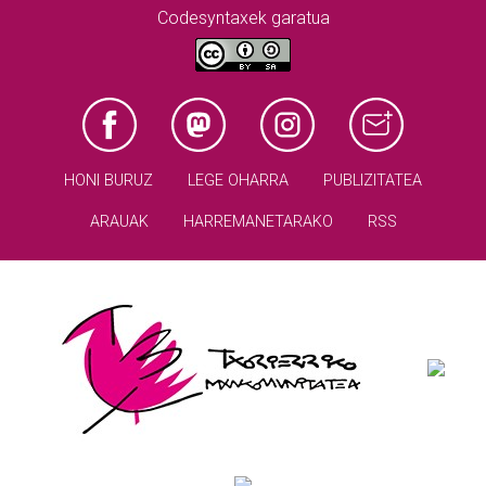
Codesyntaxek garatua
HONI BURUZ
LEGE OHARRA
PUBLIZITATEA
ARAUAK
HARREMANETARAKO
RSS