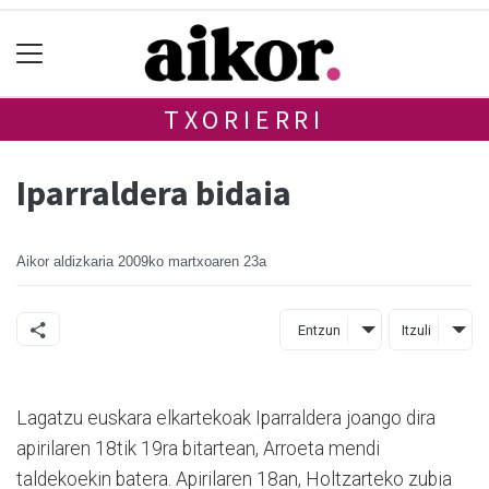
TXORIERRI
Iparraldera bidaia
Aikor aldizkaria
2009ko martxoaren 23a
Entzun
Itzuli
Lagatzu euskara elkartekoak Iparraldera joango dira
apirilaren 18tik 19ra bitartean, Arroeta mendi
taldekoekin batera. Apirilaren 18an, Holtzarteko zubia