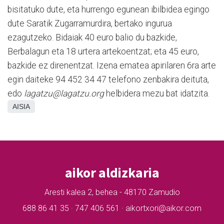
bisitatuko dute, eta hurrengo egunean ibilbidea egingo
dute Saratik Zugarramurdira, bertako ingurua
ezagutzeko. Bidaiak 40 euro balio du bazkide,
Berbalagun eta 18 urtera artekoentzat; eta 45 euro,
bazkide ez direnentzat. Izena ematea apirilaren 6ra arte
egin daiteke 94 452 34 47 telefono zenbakira deituta,
edo
lagatzu@lagatzu.org
helbidera mezu bat idatzita.
AISIA
aikor aldizkaria
Aresti kalea 2, behea - 48170 Zamudio
688 86 41 35 · 747 406 561 · aikortxori@aikor.com