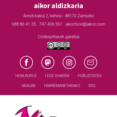
aikor aldizkaria
Aresti kalea 2, behea - 48170 Zamudio
688 86 41 35 · 747 406 561 · aikortxori@aikor.com
Codesyntaxek garatua
HONI BURUZ
LEGE OHARRA
PUBLIZITATEA
ARAUAK
HARREMANETARAKO
RSS