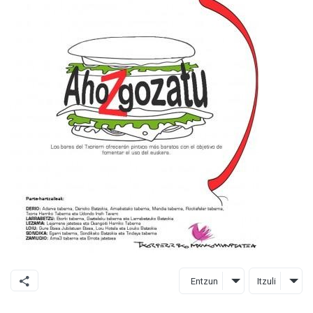
Entzun
Itzuli