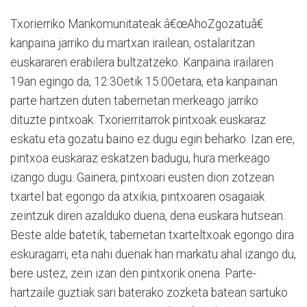
Txorierriko Mankomunitateak â€œAhoZgozatuâ€
kanpaina jarriko du martxan irailean, ostalaritzan
euskararen erabilera bultzatzeko. Kanpaina irailaren
19an egingo da, 12:30etik 15:00etara, eta kanpainan
parte hartzen duten tabernetan merkeago jarriko
dituzte pintxoak. Txorierritarrok pintxoak euskaraz
eskatu eta gozatu baino ez dugu egin beharko. Izan ere,
pintxoa euskaraz eskatzen badugu, hura merkeago
izango dugu. Gainera, pintxoari eusten dion zotzean
txartel bat egongo da atxikia, pintxoaren osagaiak
zeintzuk diren azalduko duena, dena euskara hutsean.
Beste alde batetik, tabernetan txarteltxoak egongo dira
eskuragarri, eta nahi duenak han markatu ahal izango du,
bere ustez, zein izan den pintxorik onena. Parte-
hartzaile guztiak sari baterako zozketa batean sartuko