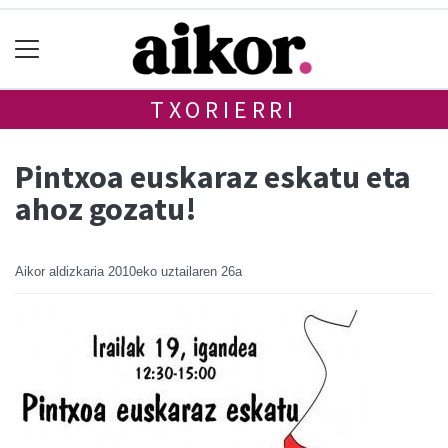
TXORIERRI
Pintxoa euskaraz eskatu eta
ahoz gozatu!
Aikor aldizkaria
2010eko uztailaren 26a