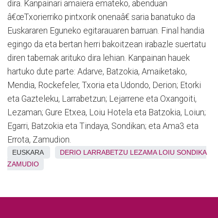
dira. Kanpainari amaiera emateko, abenduan
â€œTxorierriko pintxorik onenaâ€ saria banatuko da
Euskararen Eguneko egitarauaren barruan. Final handia
egingo da eta bertan herri bakoitzean irabazle suertatu
diren tabernak arituko dira lehian. Kanpainan hauek
hartuko dute parte: Adarve, Batzokia, Amaiketako,
Mendia, Rockefeler, Txoria eta Udondo, Derion; Etorki
eta Gazteleku, Larrabetzun; Lejarrene eta Oxangoiti,
Lezaman; Gure Etxea, Loiu Hotela eta Batzokia, Loiun;
Egarri, Batzokia eta Tindaya, Sondikan; eta Ama3 eta
Errota, Zamudion.
EUSKARA
DERIO
LARRABETZU
LEZAMA
LOIU
SONDIKA
ZAMUDIO