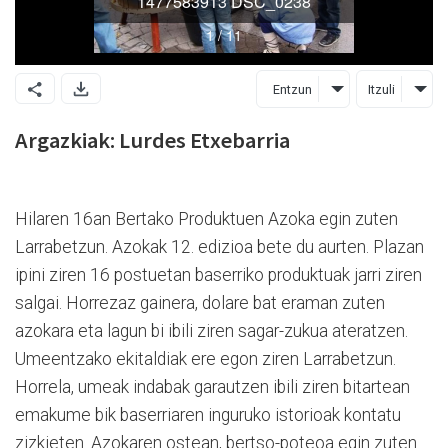
Entzun
Itzuli
Argazkiak: Lurdes Etxebarria
Hilaren 16an Bertako Produktuen Azoka egin zuten
Larrabetzun. Azokak 12. edizioa bete du aurten. Plazan
ipini ziren 16 postuetan baserriko produktuak jarri ziren
salgai. Horrezaz gainera, dolare bat eraman zuten
azokara eta lagun bi ibili ziren sagar-zukua ateratzen.
Umeentzako ekitaldiak ere egon ziren Larrabetzun.
Horrela, umeak indabak garautzen ibili ziren bitartean
emakume bik baserriaren inguruko istorioak kontatu
zizkieten. Azokaren ostean, bertso-poteoa egin zuten