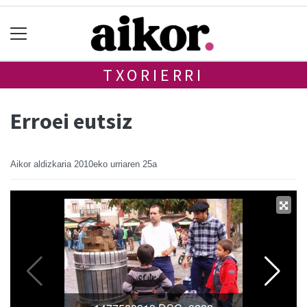
TXORIERRI
Erroei eutsiz
Aikor aldizkaria
2010eko urriaren 25a