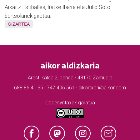
Arkaitz Estiballes, Iratxe Ibarra eta Julio Soto
bertsolariek girotua.
GIZARTEA
aikor aldizkaria
Aresti kalea 2, behea - 48170 Zamudio
688 86 41 35 · 747 406 561 · aikortxori@aikor.com
Codesyntaxek garatua