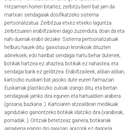
Hitzarmen horren bitartez, zerbitzu berri bat jarri da
martxan: sendagaiak dosifikatzeko sistema
pertsonalizatua. Zerbitzua etxez etxeko laguntza
zerbitzuaren erabiltzaileei dago zuzenduta; doan da eta
nahi duenak erabil dezake. Sistema pertsonalizatuak
helburu hauek ditu: gaixotasun kronikoak dituzten
adinekoek, edo hainbat sendagai hartu behar dutenek,
botikak hartzea ez ahaztea; botikak ez nahastea; eta
sendagai barik ez gelditzea. Erabiltzaileek, aldian-aldian,
kartoizko euskarri bat jasoko dute euren farmazian.
Euskarriak plastikozko zuloak izango ditu, eta bertan
sendagaiak jarriko dira egunen eta hartualdien arabera
(gosaria, bazkaria...). Kartoiaren atzealdean medikuak
agindutako gainontzeko botikak idatziko dira (xarabeak,
pomadak...). Ontziak betetzeaz gainera, botikariak
jarraipena egingo dio gaixoari, arazorik ez dagoela