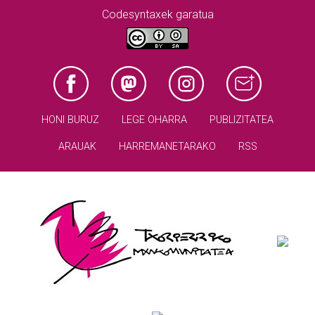
Codesyntaxek garatua
HONI BURUZ
LEGE OHARRA
PUBLIZITATEA
ARAUAK
HARREMANETARAKO
RSS