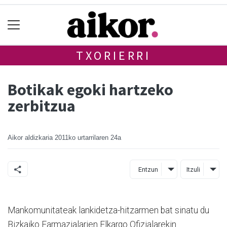
TXORIERRI
Botikak egoki hartzeko
zerbitzua
Aikor aldizkaria
2011ko urtarrilaren 24a
Entzun
Itzuli
Mankomunitateak lankidetza-hitzarmen bat sinatu du
Bizkaiko Farmazialarien Elkargo Ofizialarekin.