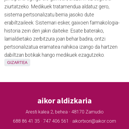
ziurtatzeko. Medikuek tratamendua aldatuz gero,
sistema pertsonalizatu berria jasoko dute
erabiltzaileek. Sistemari esker, gaixoen farmakologia-
historia zein den jakin daiteke. Esate baterako,
larrialdietako zerbitzura joan behar badira, ontzi
pertsonalizatua eramatea nahikoa izango da hartzen
dabiltzan botikak hango medikuek ezagutzeko.
GIZARTEA
aikor aldizkaria
Aresti kalea 2, behea - 48170 Zamudio
688 86 41 35 · 747 406 561 · aikortxori@aikor.com