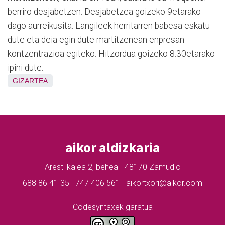
berriro desjabetzen. Desjabetzea goizeko 9etarako
dago aurreikusita. Langileek herritarren babesa eskatu
dute eta deia egin dute martitzenean enpresan
kontzentrazioa egiteko. Hitzordua goizeko 8:30etarako
ipini dute.
GIZARTEA
aikor aldizkaria
Aresti kalea 2, behea - 48170 Zamudio
688 86 41 35 · 747 406 561 · aikortxori@aikor.com
Codesyntaxek garatua