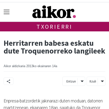
TXORIERRI
Herritarren babesa eskatu
dute Troquenorreko langileek
Aikor aldizkaria
2013ko ekainaren 14a
Entzun
Itzuli
Enpresa-batzordetik jakinarazi duten moduan, datorren
martitzenean, ekainaren 18an, saiatuko da Troquenor