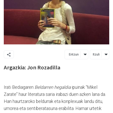
Entzun
Itzuli
Argazkia: Jon Rozadilla
Irati Bediagaren
Beldarren hegaldia
ipuinak “Mikel
Zarate” haur literatura saria irabazi duen azken lana da.
Han haurtzaroko beldurrak eta konplexuak landu ditu,
umorea eta sentiberatasuna erabilita. Hamar urtetik