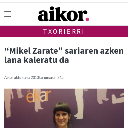
TXORIERRI
“Mikel Zarate” sariaren azken
lana kaleratu da
Aikor aldizkaria
2013ko urriaren 24a