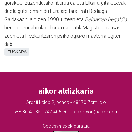
gorakoei zuzendutako liburua da eta Elkar argitaletxeak
duela gutxi eman du hura argitara. Irati Bediaga
Galdakaon jaio zen 1990. urtean eta
Beldarren hegaldia
bere lehendabiziko liburua da. Iratik Magisteritza ikasi
zuen eta Hezkuntzaren psikologiako masterra egiten
dabil.
EUSKARA
aikor aldizkaria
Aresti kalea 2, behea - 48170 Zamudio
688 86 41 35 · 747 406 561 · aikortxori@aikor.com
Codesyntaxek garatua