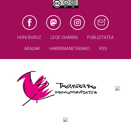
HONI BURUZ
LEGE OHARRA
PUBLIZITATEA
ARAUAK
HARREMANETARAKO
RSS