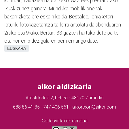
kontuan, irabazlea hautatzeko. Gazteek prestatutako
ikuskizunez gainera, Munduko mobilik onenak
bakarrizketa ere eskainiko da. Bestalde, lehiaketari
loturik, fotokazetaritza tailerra antolatu da abenduaren
2rako eta 9rako. Bertan, 33 gaztek hartuko dute parte,
eta horren bidez galaren berri emango dute.
EUSKARA
aikor aldizkaria
Aresti kalea 2, behea - 48170 Zamudio
688 86 41 35 · 747 406 561 · aikortxori@aikor.com
Codesyntaxek garatua