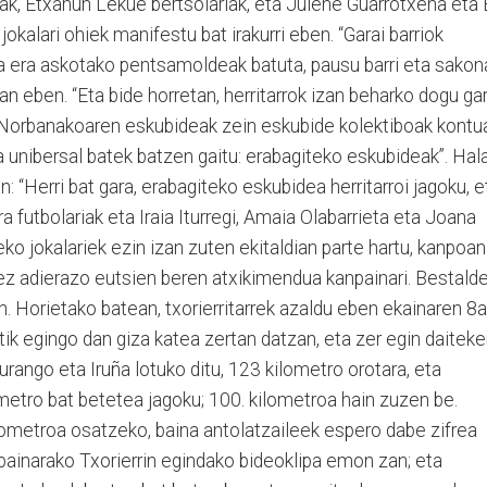
ak, Etxahun Lekue bertsolariak, eta Julene Guarrotxena eta E
kalari ohiek manifestu bat irakurri eben. “Garai barriok
eta era askotako pentsamoldeak batuta, pausu barri eta sakon
n eben. “Eta bide horretan, herritarrok izan beharko dogu gar
 Norbanakoaren eskubideak zein eskubide kolektiboak kontu
 unibersal batek batzen gaitu: erabagiteko eskubideak”. Hala
n: “Herri bat gara, erabagiteko eskubidea herritarroi jagoku, e
ra futbolariak eta Iraia Iturregi, Amaia Olabarrieta eta Joana
ko jokalariek ezin izan zuten ekitaldian parte hartu, kanpoan
ez adierazo eutsien beren atxikimendua kanpainari. Bestalde
an. Horietako batean, txorierritarrek azaldu eben ekainaren 8
tik egingo dan giza katea zertan datzan, eta zer egin daitek
rango eta Iruña lotuko ditu, 123 kilometro orotara, eta
lometro bat betetea jagoku; 100. kilometroa hain zuzen be.
lometroa osatzeko, baina antolatzaileek espero dabe zifrea
painarako Txorierrin egindako bideoklipa emon zan; eta