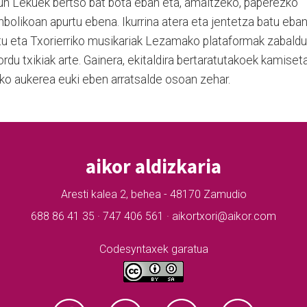
hun Lekuek bertso bat bota eban eta, amaitzeko, paperezko
inbolikoan apurtu ebena. Ikurrina atera eta jentetza batu eba
itu eta Txorierriko musikariak Lezamako plataformak zabaldu
 ordu txikiak arte. Gainera, ekitaldira bertaratutakoek kamiset
ko aukerea euki eben arratsalde osoan zehar.
aikor aldizkaria
Aresti kalea 2, behea - 48170 Zamudio
688 86 41 35 · 747 406 561 · aikortxori@aikor.com
Codesyntaxek garatua