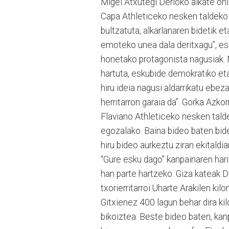
Migel Atxutegi Derioko alkate ohi
Capa Athleticeko nesken taldeko jo
bultzatuta, alkarlanaren bidetik 
emoteko unea dala deritxagu”, esa
honetako protagonista nagusiak.
hartuta, eskubide demokratiko eta
hiru ideia nagusi aldarrikatu ebeza
herritarron garaia da”. Gorka Azkor
Flaviano Athleticeko nesken talde
egozalako. Baina bideo baten bid
hiru bideo aurkeztu ziran ekitaldi
“Gure esku dago” kanpainaren hari
han parte hartzeko. Giza kateak Du
txorierritarroi Uharte Arakilen ki
Gitxienez 400 lagun behar dira ki
bikoiztea. Beste bideo baten, kan