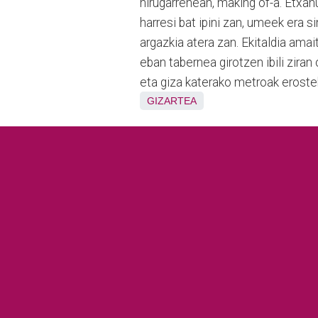
hirugarrenean, making of-a. Etxa
harresi bat ipini zan, umeek era s
argazkia atera zan. Ekitaldia ama
eban tabernea girotzen ibili ziran
eta giza katerako metroak eroste
GIZARTEA