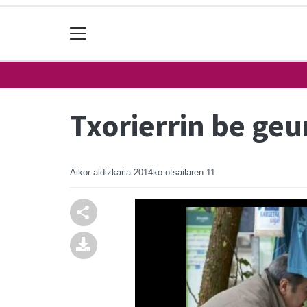
Txorierrin be geu
Aikor aldizkaria
2014ko otsailaren 11