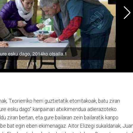
k, Txorierriko herri guztietatik etorritakoak, batu ziran
re esku dago” kanpainari atxikimendua adierazoteko.
u ziran bertan, eta gure bailaran zein bailaratik kanpo
k be bat egin eben ekimenagaz. Aitor Elizegi sukaldariak, Jua