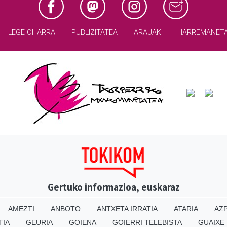
LEGE OHARRA
PUBLIZITATEA
ARAUAK
HARREMANET
Gertuko informazioa, euskaraz
AMEZTI
ANBOTO
ANTXETA IRRATIA
ATARIA
AZP
TIA
GEURIA
GOIENA
GOIERRI TELEBISTA
GUAIXE