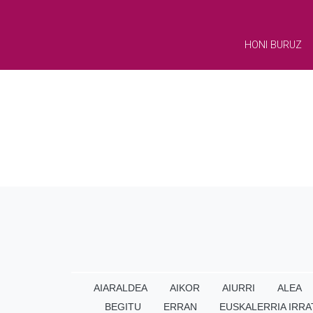
HONI BURUZ
AIARALDEA
AIKOR
AIURRI
ALEA
BEGITU
ERRAN
EUSKALERRIA IRRA