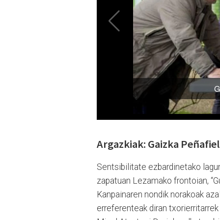
Argazkiak: Gaizka Peñafiel
Sentsibilitate ezbardinetako laguna
zapatuan Lezamako frontoian, “Gu
Kanpainaren nondik norakoak azald
erreferenteak diran txorierritarre