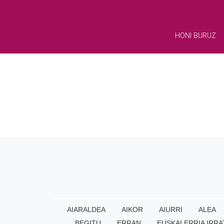
HONI BURUZ
AIARALDEA
AIKOR
AIURRI
ALEA
BEGITU
ERRAN
EUSKALERRIA IRRA