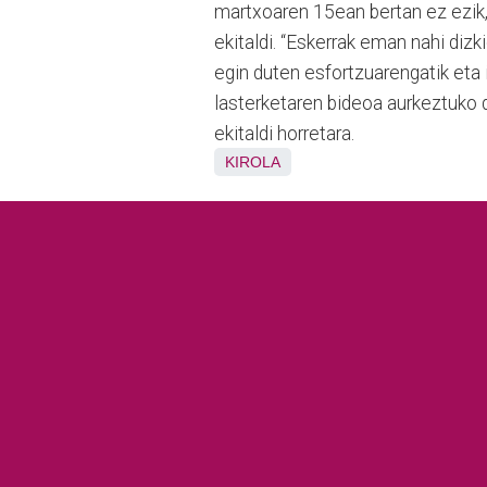
martxoaren 15ean bertan ez ezik, 
ekitaldi. “Eskerrak eman nahi dizk
egin duten esfortzuarengatik eta 
lasterketaren bideoa aurkeztuko d
ekitaldi horretara.
KIROLA