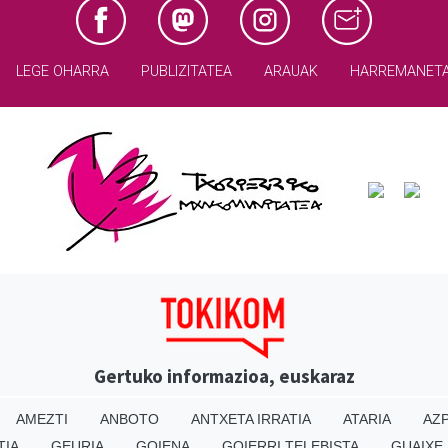
LEGE OHARRA
PUBLIZITATEA
ARAUAK
HARREMANET
Gertuko informazioa, euskaraz
AMEZTI
ANBOTO
ANTXETA IRRATIA
ATARIA
AZP
TIA
GEURIA
GOIENA
GOIERRI TELEBISTA
GUAIXE