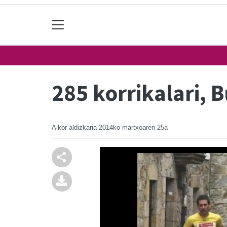
285 korrikalari, 
Aikor aldizkaria
2014ko martxoaren 25a