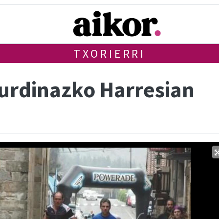
TXORIERRI
Burdinazko Harresian