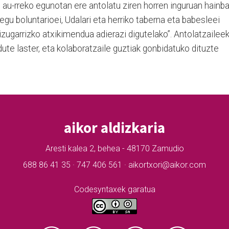
au-rreko egunotan ere antolatu ziren horren inguruan hainba
iegu boluntarioei, Udalari eta herriko taberna eta babesleei
izugarrizko atxikimendua adierazi digutelako”. Antolatzailee
ute laster, eta kolaboratzaile guztiak gonbidatuko dituzte
aikor aldizkaria
Aresti kalea 2, behea - 48170 Zamudio
688 86 41 35 · 747 406 561 · aikortxori@aikor.com
Codesyntaxek garatua