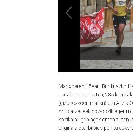
Martxoaren 15ean, Burdinazko Har
Larrabetzun. Guztira, 285 korrikal
(gizonezkoen mailan) eta Alizia 
Antolatzaileak poz-pozik agertu d
korrikalari gehiagok eman zuten iz
originala eta ibilbide po-lita auke