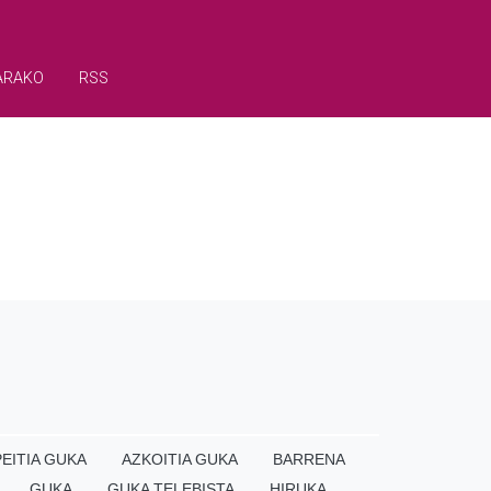
ARAKO
RSS
EITIA GUKA
AZKOITIA GUKA
BARRENA
GUKA
GUKA TELEBISTA
HIRUKA