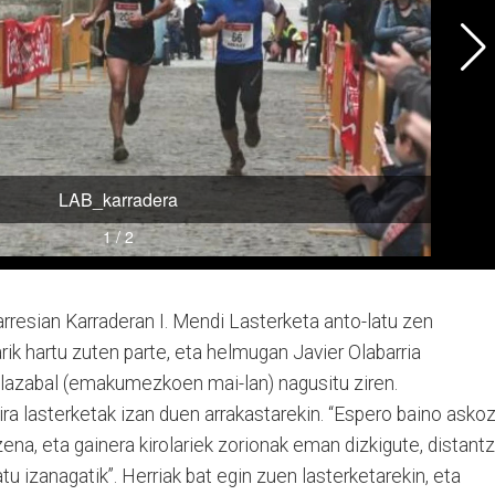
resian Karraderan I. Mendi Lasterketa anto-latu zen
arik hartu zuten parte, eta helmugan Javier Olabarria
Olazabal (emakumezkoen mai-lan) nagusitu ziren.
ira lasterketak izan duen arrakastarekin. “Espero baino asko
ena, eta gainera kirolariek zorionak eman dizkigute, distantz
ratu izanagatik”. Herriak bat egin zuen lasterketarekin, eta