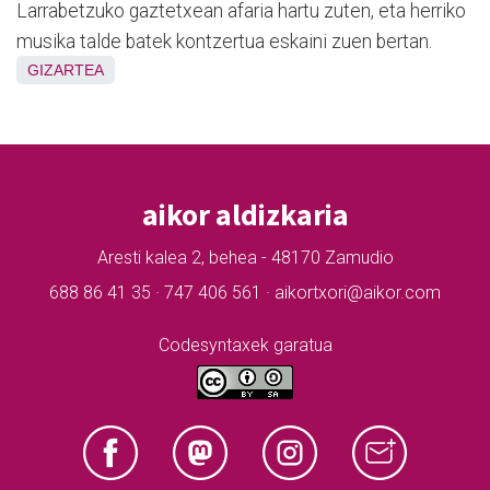
Larrabetzuko gaztetxean afaria hartu zuten, eta herriko
musika talde batek kontzertua eskaini zuen bertan.
GIZARTEA
aikor aldizkaria
Aresti kalea 2, behea - 48170 Zamudio
688 86 41 35 · 747 406 561 · aikortxori@aikor.com
Codesyntaxek garatua