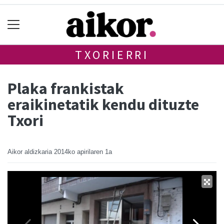
TXORIERRI
Plaka frankistak
eraikinetatik kendu dituzte
Txori
Aikor aldizkaria
2014ko apirilaren 1a