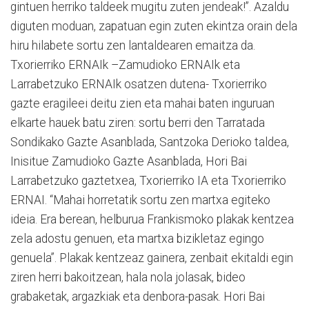
gintuen herriko taldeek mugitu zuten jendeak!”. Azaldu
diguten moduan, zapatuan egin zuten ekintza orain dela
hiru hilabete sortu zen lantaldearen emaitza da.
Txorierriko ERNAIk –Zamudioko ERNAIk eta
Larrabetzuko ERNAIk osatzen dutena- Txorierriko
gazte eragileei deitu zien eta mahai baten inguruan
elkarte hauek batu ziren: sortu berri den Tarratada
Sondikako Gazte Asanblada, Santzoka Derioko taldea,
Inisitue Zamudioko Gazte Asanblada, Hori Bai
Larrabetzuko gaztetxea, Txorierriko IA eta Txorierriko
ERNAI. “Mahai horretatik sortu zen martxa egiteko
ideia. Era berean, helburua Frankismoko plakak kentzea
zela adostu genuen, eta martxa bizikletaz egingo
genuela”. Plakak kentzeaz gainera, zenbait ekitaldi egin
ziren herri bakoitzean, hala nola jolasak, bideo
grabaketak, argazkiak eta denbora-pasak. Hori Bai