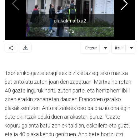
Entzun
Itzuli
Txorierriko gazte eragileek bizikletaz egiteko martxa
bat antolatu zuten joan den zapatuan. Martxa horretan
40 gazte inguruk hartu zuten parte, eta herriz herri ibili
ziren eraikin zaharretan dauden Francoren garaiko
plakak kentzen. Antolatzaileek oso balorazio ona egin
dute ekintzak eduki duen arrakastari buruz: “Gazte-
kopuru galanta batu zen ekitaldian, eskailera eta guzti,
eta ia 40 plaka kendu genituen. Aho bete hortz utzi