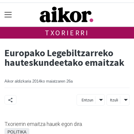
TXORIERRI
Europako Legebiltzarreko
hauteskundeetako emaitzak
Aikor aldizkaria
2014ko maiatzaren 26a
Entzun
Itzuli
Txorierrin emaitza hauek egon dira.
POLITIKA