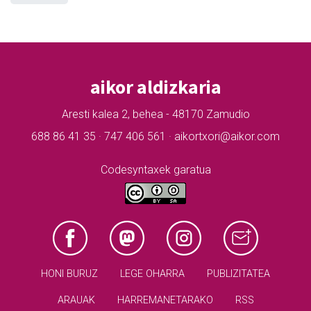
aikor aldizkaria
Aresti kalea 2, behea - 48170 Zamudio
688 86 41 35 · 747 406 561 · aikortxori@aikor.com
Codesyntaxek garatua
HONI BURUZ
LEGE OHARRA
PUBLIZITATEA
ARAUAK
HARREMANETARAKO
RSS