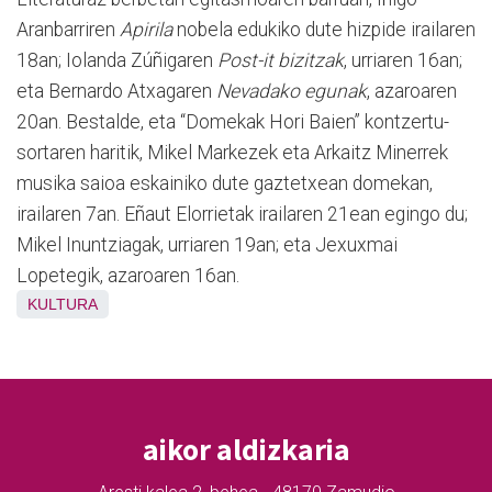
Aranbarriren
Apirila
nobela edukiko dute hizpide irailaren
18an; Iolanda Zúñigaren
Post-it bizitzak
, urriaren 16an;
eta Bernardo Atxagaren
Nevadako egunak
, azaroaren
20an. Bestalde, eta “Domekak Hori Baien” kontzertu-
sortaren haritik, Mikel Markezek eta Arkaitz Minerrek
musika saioa eskainiko dute gaztetxean domekan,
irailaren 7an. Eñaut Elorrietak irailaren 21ean egingo du;
Mikel Inuntziagak, urriaren 19an; eta Jexuxmai
Lopetegik, azaroaren 16an.
KULTURA
aikor aldizkaria