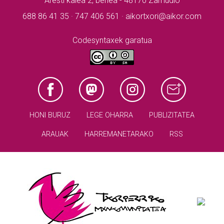
Aresti kalea 2, behea - 48170 Zamudio
688 86 41 35 · 747 406 561 · aikortxori@aikor.com
Codesyntaxek garatua
HONI BURUZ
LEGE OHARRA
PUBLIZITATEA
ARAUAK
HARREMANETARAKO
RSS