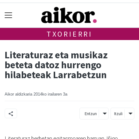
TXORIERRI
Literaturaz eta musikaz
beteta datoz hurrengo
hilabeteak Larrabetzun
Aikor aldizkaria
2014ko irailaren 3a
Entzun
Itzuli
Literaturaz berbetan egitasmoaren barruan, Iñigo