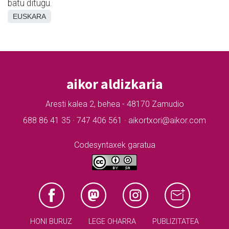
batu ditugu.
EUSKARA
aikor aldizkaria
Aresti kalea 2, behea - 48170 Zamudio
688 86 41 35 · 747 406 561 · aikortxori@aikor.com
Codesyntaxek garatua
HONI BURUZ
LEGE OHARRA
PUBLIZITATEA