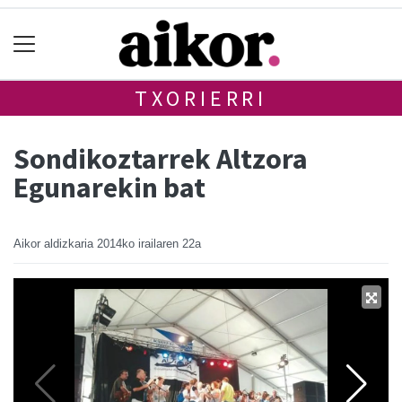
TXORIERRI
Sondikoztarrek Altzora
Egunarekin bat
Aikor aldizkaria
2014ko irailaren 22a