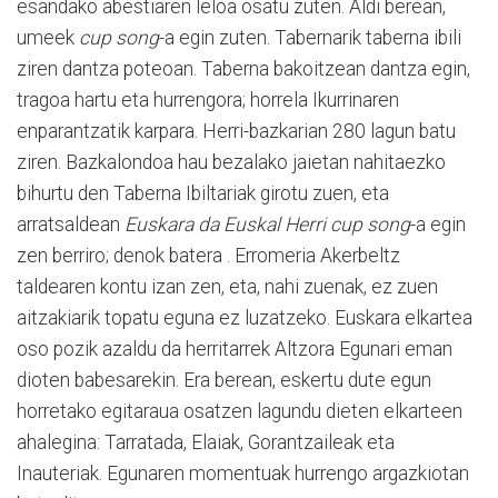
esandako abestiaren leloa osatu zuten. Aldi berean,
umeek
cup song
-a egin zuten. Tabernarik taberna ibili
ziren dantza poteoan. Taberna bakoitzean dantza egin,
tragoa hartu eta hurrengora; horrela Ikurrinaren
enparantzatik karpara. Herri-bazkarian 280 lagun batu
ziren. Bazkalondoa hau bezalako jaietan nahitaezko
bihurtu den Taberna Ibiltariak girotu zuen, eta
arratsaldean
Euskara da Euskal Herri cup song
-a egin
zen berriro; denok batera . Erromeria Akerbeltz
taldearen kontu izan zen, eta, nahi zuenak, ez zuen
aitzakiarik topatu eguna ez luzatzeko. Euskara elkartea
oso pozik azaldu da herritarrek Altzora Egunari eman
dioten babesarekin. Era berean, eskertu dute egun
horretako egitaraua osatzen lagundu dieten elkarteen
ahalegina: Tarratada, Elaiak, Gorantzaileak eta
Inauteriak. Egunaren momentuak hurrengo argazkiotan