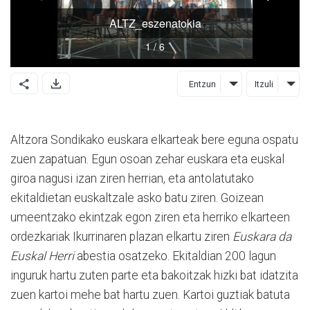
Entzun
Itzuli
Altzora Sondikako euskara elkarteak bere eguna ospatu
zuen zapatuan. Egun osoan zehar euskara eta euskal
giroa nagusi izan ziren herrian, eta antolatutako
ekitaldietan euskaltzale asko batu ziren. Goizean
umeentzako ekintzak egon ziren eta herriko elkarteen
ordezkariak Ikurrinaren plazan elkartu ziren
Euskara da
Euskal Herri
abestia osatzeko. Ekitaldian 200 lagun
inguruk hartu zuten parte eta bakoitzak hizki bat idatzita
zuen kartoi mehe bat hartu zuen. Kartoi guztiak batuta