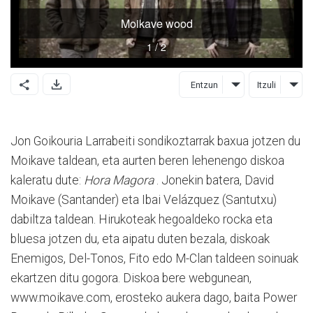
Entzun
Itzuli
Jon Goikouria Larrabeiti sondikoztarrak baxua jotzen du
Moikave taldean, eta aurten beren lehenengo diskoa
kaleratu dute:
Hora Magora
. Jonekin batera, David
Moikave (Santander) eta Ibai Velázquez (Santutxu)
dabiltza taldean. Hirukoteak hegoaldeko rocka eta
bluesa jotzen du, eta aipatu duten bezala, diskoak
Enemigos, Del-Tonos, Fito edo M-Clan taldeen soinuak
ekartzen ditu gogora. Diskoa bere webgunean,
www.moikave.com, erosteko aukera dago, baita Power