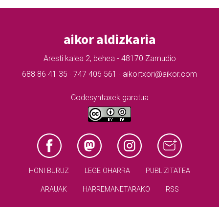
aikor aldizkaria
Aresti kalea 2, behea - 48170 Zamudio
688 86 41 35 · 747 406 561 · aikortxori@aikor.com
Codesyntaxek garatua
HONI BURUZ
LEGE OHARRA
PUBLIZITATEA
ARAUAK
HARREMANETARAKO
RSS