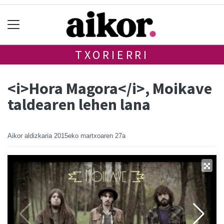
TXORIERRI
<i>Hora Magora</i>, Moikave
taldearen lehen lana
Aikor aldizkaria
2015eko martxoaren 27a