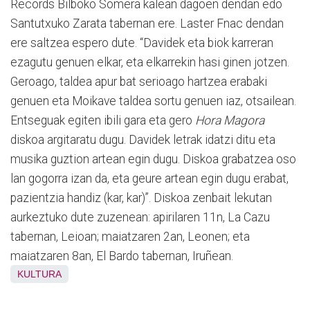
Records Bilboko Somera kalean dagoen dendan edo
Santutxuko Zarata tabernan ere. Laster Fnac dendan
ere saltzea espero dute. “Davidek eta biok karreran
ezagutu genuen elkar, eta elkarrekin hasi ginen jotzen.
Geroago, taldea apur bat serioago hartzea erabaki
genuen eta Moikave taldea sortu genuen iaz, otsailean.
Entseguak egiten ibili gara eta gero
Hora Magora
diskoa argitaratu dugu. Davidek letrak idatzi ditu eta
musika guztion artean egin dugu. Diskoa grabatzea oso
lan gogorra izan da, eta geure artean egin dugu erabat,
pazientzia handiz (kar, kar)”. Diskoa zenbait lekutan
aurkeztuko dute zuzenean: apirilaren 11n, La Cazu
tabernan, Leioan; maiatzaren 2an, Leonen; eta
maiatzaren 8an, El Bardo tabernan, Iruñean.
KULTURA