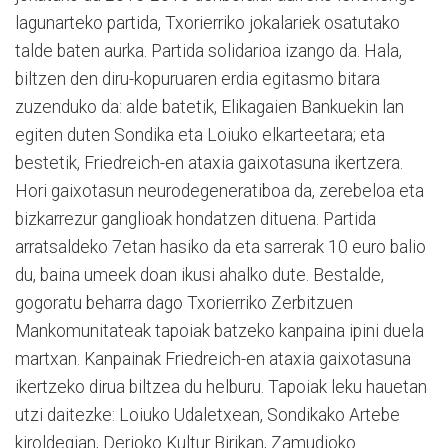
lagunarteko partida, Txorierriko jokalariek osatutako
talde baten aurka. Partida solidarioa izango da. Hala,
biltzen den diru-kopuruaren erdia egitasmo bitara
zuzenduko da: alde batetik, Elikagaien Bankuekin lan
egiten duten Sondika eta Loiuko elkarteetara; eta
bestetik, Friedreich-en ataxia gaixotasuna ikertzera.
Hori gaixotasun neurodegeneratiboa da, zerebeloa eta
bizkarrezur ganglioak hondatzen dituena. Partida
arratsaldeko 7etan hasiko da eta sarrerak 10 euro balio
du, baina umeek doan ikusi ahalko dute. Bestalde,
gogoratu beharra dago Txorierriko Zerbitzuen
Mankomunitateak tapoiak batzeko kanpaina ipini duela
martxan. Kanpainak Friedreich-en ataxia gaixotasuna
ikertzeko dirua biltzea du helburu. Tapoiak leku hauetan
utzi daitezke: Loiuko Udaletxean, Sondikako Artebe
kiroldegian, Derioko Kultur Birikan, Zamudioko