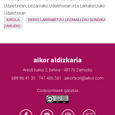
Udaletxean, Lezamako Udaletxean eta Larrabetzuko
Udaletxean.
KIROLA
DERIO
LARRABETZU
LEZAMA
LOIU
SONDIKA
ZAMUDIO
aikor aldizkaria
Aresti kalea 2, behea - 48170 Zamudio
688 86 41 35 · 747 406 561 · aikortxori@aikor.com
Codesyntaxek garatua