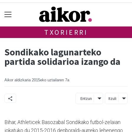
TXORIERRI
Sondikako lagunarteko
partida solidarioa izango da
Aikor aldizkaria
2015eko uztailaren 7a
Entzun
Itzuli
Bihar, Athleticek Basozabal Sondikako futbol-zelaian
jokatuko du 2015-2016 denboraldi-aurreko lehenengo