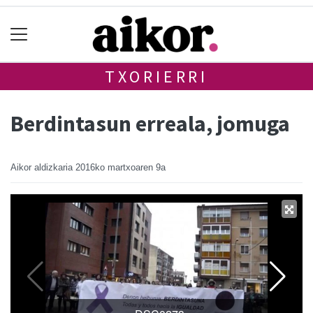
TXORIERRI
Berdintasun erreala, jomuga
Aikor aldizkaria
2016ko martxoaren 9a