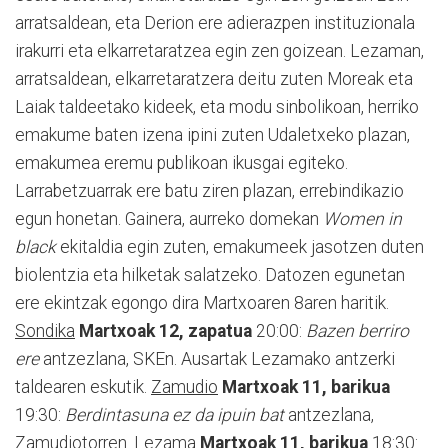
arratsaldean, eta Derion ere adierazpen instituzionala
irakurri eta elkarretaratzea egin zen goizean. Lezaman,
arratsaldean, elkarretaratzera deitu zuten Moreak eta
Laiak taldeetako kideek, eta modu sinbolikoan, herriko
emakume baten izena ipini zuten Udaletxeko plazan,
emakumea eremu publikoan ikusgai egiteko.
Larrabetzuarrak ere batu ziren plazan, errebindikazio
egun honetan. Gainera, aurreko domekan
Women in
black
ekitaldia egin zuten, emakumeek jasotzen duten
biolentzia eta hilketak salatzeko. Datozen egunetan
ere ekintzak egongo dira Martxoaren 8aren haritik.
Sondika
Martxoak 12, zapatua
20:00:
Bazen berriro
ere
antzezlana, SKEn. Ausartak Lezamako antzerki
taldearen eskutik.
Zamudio
Martxoak 11, barikua
19:30:
Berdintasuna ez da ipuin bat
antzezlana,
Zamudiotorren.
Lezama
Martxoak 11, barikua
18:30: