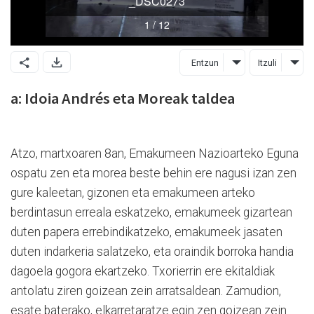
Entzun
Itzuli
a: Idoia Andrés eta Moreak taldea
Atzo, martxoaren 8an, Emakumeen Nazioarteko Eguna
ospatu zen eta morea beste behin ere nagusi izan zen
gure kaleetan, gizonen eta emakumeen arteko
berdintasun erreala eskatzeko, emakumeek gizartean
duten papera errebindikatzeko, emakumeek jasaten
duten indarkeria salatzeko, eta oraindik borroka handia
dagoela gogora ekartzeko. Txorierrin ere ekitaldiak
antolatu ziren goizean zein arratsaldean. Zamudion,
esate baterako, elkarretaratze egin zen goizean zein