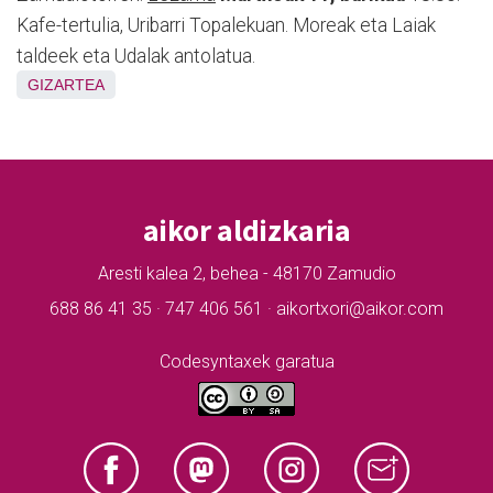
Kafe-tertulia, Uribarri Topalekuan. Moreak eta Laiak
taldeek eta Udalak antolatua.
GIZARTEA
aikor aldizkaria
Aresti kalea 2, behea - 48170 Zamudio
688 86 41 35 · 747 406 561 · aikortxori@aikor.com
Codesyntaxek garatua