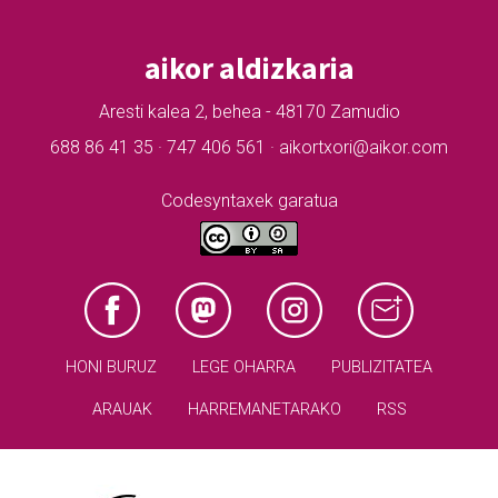
aikor aldizkaria
Aresti kalea 2, behea - 48170 Zamudio
688 86 41 35 · 747 406 561 · aikortxori@aikor.com
Codesyntaxek garatua
HONI BURUZ
LEGE OHARRA
PUBLIZITATEA
ARAUAK
HARREMANETARAKO
RSS