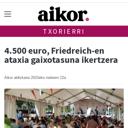
TXORIERRI
4.500 euro, Friedreich-en
ataxia gaixotasuna ikertzera
Aikor aldizkaria
2015eko irailaren 22a