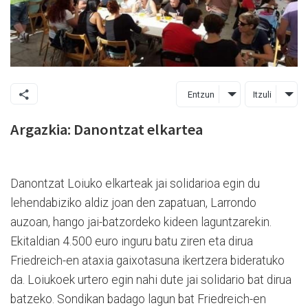
Entzun
Itzuli
Argazkia: Danontzat elkartea
Danontzat Loiuko elkarteak jai solidarioa egin du
lehendabiziko aldiz joan den zapatuan, Larrondo
auzoan, hango jai-batzordeko kideen laguntzarekin.
Ekitaldian 4.500 euro inguru batu ziren eta dirua
Friedreich-en ataxia gaixotasuna ikertzera bideratuko
da. Loiukoek urtero egin nahi dute jai solidario bat dirua
batzeko. Sondikan badago lagun bat Friedreich-en