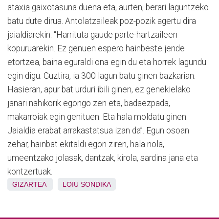
ataxia gaixotasuna duena eta, aurten, berari laguntzeko
batu dute dirua. Antolatzaileak poz-pozik agertu dira
jaialdiarekin. “Harrituta gaude parte-hartzaileen
kopuruarekin. Ez genuen espero hainbeste jende
etortzea, baina eguraldi ona egin du eta horrek lagundu
egin digu. Guztira, ia 300 lagun batu ginen bazkarian.
Hasieran, apur bat urduri ibili ginen, ez genekielako
janari nahikorik egongo zen eta, badaezpada,
makarroiak egin genituen. Eta hala moldatu ginen.
Jaialdia erabat arrakastatsua izan da”. Egun osoan
zehar, hainbat ekitaldi egon ziren, hala nola,
umeentzako jolasak, dantzak, kirola, sardina jana eta
kontzertuak.
GIZARTEA
LOIU
SONDIKA