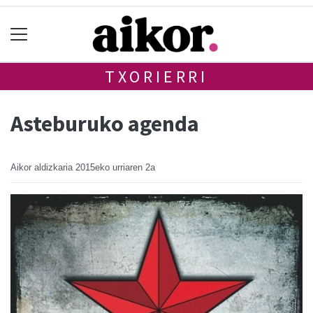
TXORIERRI
Asteburuko agenda
Aikor aldizkaria
2015eko urriaren 2a