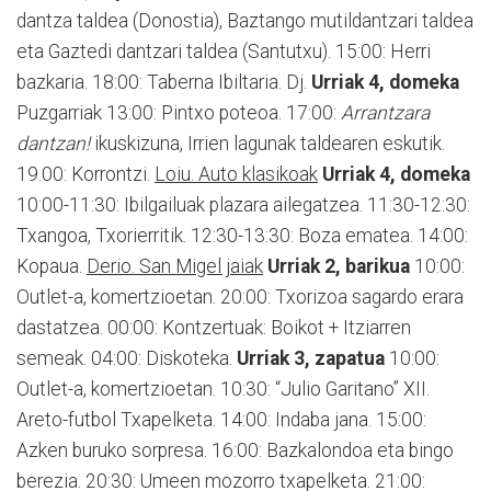
dantza taldea (Donostia), Baztango mutildantzari taldea
eta Gaztedi dantzari taldea (Santutxu). 15:00: Herri
bazkaria. 18:00: Taberna Ibiltaria. Dj.
Urriak 4, domeka
Puzgarriak 13:00: Pintxo poteoa. 17:00:
Arrantzara
dantzan!
ikuskizuna, Irrien lagunak taldearen eskutik.
19.00: Korrontzi.
Loiu. Auto klasikoak
Urriak 4, domeka
10:00-11:30: Ibilgailuak plazara ailegatzea. 11:30-12:30:
Txangoa, Txorierritik. 12:30-13:30: Boza ematea. 14:00:
Kopaua.
Derio. San Migel jaiak
Urriak 2, barikua
10:00:
Outlet-a, komertzioetan. 20:00: Txorizoa sagardo erara
dastatzea. 00:00: Kontzertuak: Boikot + Itziarren
semeak. 04:00: Diskoteka.
Urriak 3, zapatua
10:00:
Outlet-a, komertzioetan. 10:30: “Julio Garitano” XII.
Areto-futbol Txapelketa. 14:00: Indaba jana. 15:00:
Azken buruko sorpresa. 16:00: Bazkalondoa eta bingo
berezia. 20:30: Umeen mozorro txapelketa. 21:00: