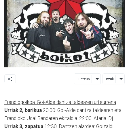
Entzun
Itzuli
Erandiogoikoa. Goi-Alde dantza taldearen urteurrena
Urriak 2, barikua
20:00: Goi-Alde dantza taldearen eta
Erandioko Udal Bandaren ekitaldia. 22:00: Afaria. Dj.
Urriak 3, zapatua
12:30: Dantzen alardea: Goizaldi