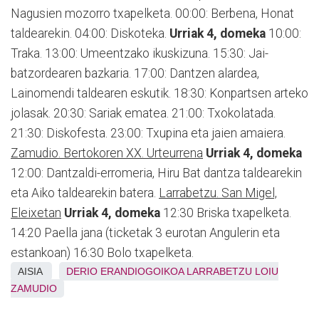
Nagusien mozorro txapelketa. 00:00: Berbena, Honat
taldearekin. 04:00: Diskoteka.
Urriak 4, domeka
10:00:
Traka. 13:00: Umeentzako ikuskizuna. 15:30: Jai-
batzordearen bazkaria. 17:00: Dantzen alardea,
Lainomendi taldearen eskutik. 18:30: Konpartsen arteko
jolasak. 20:30: Sariak ematea. 21:00: Txokolatada.
21:30: Diskofesta. 23:00: Txupina eta jaien amaiera.
Zamudio. Bertokoren XX. Urteurrena
Urriak 4, domeka
12:00: Dantzaldi-erromeria, Hiru Bat dantza taldearekin
eta Aiko taldearekin batera.
Larrabetzu. San Migel,
Eleixetan
Urriak 4, domeka
12:30 Briska txapelketa.
14:20 Paella jana (ticketak 3 eurotan Angulerin eta
estankoan) 16:30 Bolo txapelketa.
AISIA
DERIO
ERANDIOGOIKOA
LARRABETZU
LOIU
ZAMUDIO