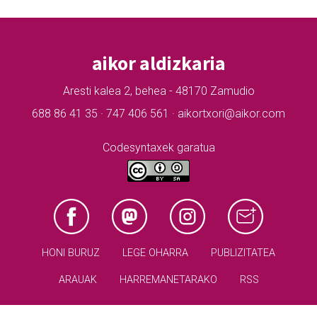
aikor aldizkaria
Aresti kalea 2, behea - 48170 Zamudio
688 86 41 35 · 747 406 561 · aikortxori@aikor.com
Codesyntaxek garatua
HONI BURUZ
LEGE OHARRA
PUBLIZITATEA
ARAUAK
HARREMANETARAKO
RSS