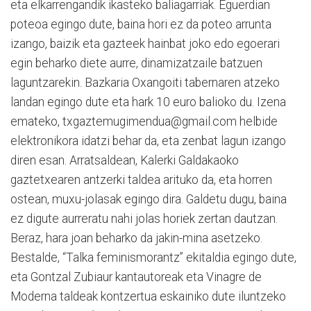
eta elkarrengandik ikasteko baliagarriak. Eguerdian
poteoa egingo dute, baina hori ez da poteo arrunta
izango, baizik eta gazteek hainbat joko edo egoerari
egin beharko diete aurre, dinamizatzaile batzuen
laguntzarekin. Bazkaria Oxangoiti tabernaren atzeko
landan egingo dute eta hark 10 euro balioko du. Izena
emateko, txgaztemugimendua@gmail.com helbide
elektronikora idatzi behar da, eta zenbat lagun izango
diren esan. Arratsaldean, Kalerki Galdakaoko
gaztetxearen antzerki taldea arituko da, eta horren
ostean, muxu-jolasak egingo dira. Galdetu dugu, baina
ez digute aurreratu nahi jolas horiek zertan dautzan.
Beraz, hara joan beharko da jakin-mina asetzeko.
Bestalde, “Talka feminismorantz” ekitaldia egingo dute,
eta Gontzal Zubiaur kantautoreak eta Vinagre de
Moderna taldeak kontzertua eskainiko dute iluntzeko