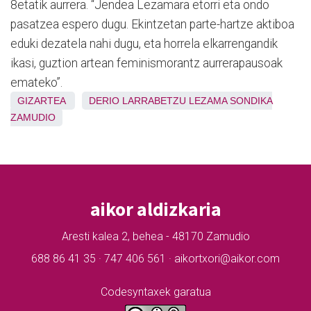
8etatik aurrera. “Jendea Lezamara etorri eta ondo
pasatzea espero dugu. Ekintzetan parte-hartze aktiboa
eduki dezatela nahi dugu, eta horrela elkarrengandik
ikasi, guztion artean feminismorantz aurrerapausoak
emateko”.
GIZARTEA
DERIO
LARRABETZU
LEZAMA
SONDIKA
ZAMUDIO
aikor aldizkaria
Aresti kalea 2, behea - 48170 Zamudio
688 86 41 35 · 747 406 561 · aikortxori@aikor.com
Codesyntaxek garatua