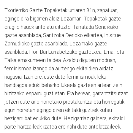
Txorierriko Gazte Topaketak urriaren 31n, zapatuan,
egingo dira bigarren aldiz Lezaman. Topaketak gazte
eragile hauek antolatu dituzte: Tarratada Sondikako
gazte asanblada, Santzoka Derioko elkartea, Inisitue
Zamudioko gazte asanblada, Lezamako gazte
asanblada, Hori Bai Larrabetzuko gaztetxea, Ernai, eta
Talka emakumeen taldea. Azaldu diguten moduan,
feminismoa izango da aurtengo ekitaldien ardatz
nagusia. Izan ere, uste dute feminismoak leku
handiagoa eduki beharko lukeela gazteen artean zein
bizitzako esparru guztietan. Era berean, garrantzitsutzat
jotzen dute arlo horretako prestakuntza eta horregatik
egun horretan egingo diren ekitaldi guztiek kutsu
hezigarri bat edukiko dute. Hezigarriaz gainera, ekitaldi
parte-hartzaileak izatea ere nahi dute antolatzaileek,