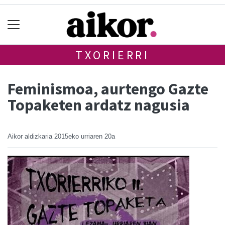
TXORIERRI
Feminismoa, aurtengo Gazte
Topaketen ardatz nagusia
Aikor aldizkaria
2015eko urriaren 20a