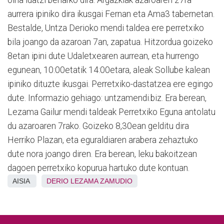
oina idatzi beharko dira. Argazkiak azaroaren 27ra
aurrera ipiniko dira ikusgai Fernan eta Ama3 tabernetan.
Bestalde, Untza Derioko mendi taldea ere perretxiko
bila joango da azaroan 7an, zapatua. Hitzordua goizeko
8etan ipini dute Udaletxearen aurrean, eta hurrengo
egunean, 10:00etatik 14:00etara, aleak Sollube kalean
ipiniko dituzte ikusgai. Perretxiko-dastatzea ere egingo
dute. Informazio gehiago: untzamendi.biz. Era berean,
Lezama Gailur mendi taldeak Perretxiko Eguna antolatu
du azaroaren 7rako. Goizeko 8,30ean gelditu dira
Herriko Plazan, eta eguraldiaren arabera zehaztuko
dute nora joango diren. Era berean, leku bakoitzean
dagoen perretxiko kopurua hartuko dute kontuan.
AISIA
DERIO
LEZAMA
ZAMUDIO