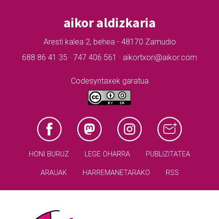
aikor aldizkaria
Aresti kalea 2, behea - 48170 Zamudio
688 86 41 35 · 747 406 561 · aikortxori@aikor.com
Codesyntaxek garatua
HONI BURUZ
LEGE OHARRA
PUBLIZITATEA
ARAUAK
HARREMANETARAKO
RSS