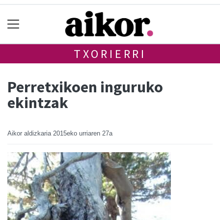
TXORIERRI
Perretxikoen inguruko
ekintzak
Aikor aldizkaria
2015eko urriaren 27a