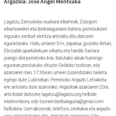
Argazkia: Jose Angel Mentxaka
Lagatzu Zamudioko euskara elkarteak, Zizegorri
elkartearekin eta Berbalagunekin batera, perretxikoen
inguruko zenbait ekintza antolatu ditu datozen
egunetarako. Hala, urriaren 31n, zapatua, goizeko 8etan,
Eleizalde aparkalekuan elkartu eta handik Sarriara
joango dira perretxiko bila. Batutako aleak hurrengo
egunean prestatuko dituzte Geldoko txokoan, eta
azaroaren 6an, 17:30ean, umeei zuzendutako tailerra
egingo dute Ludotekan. Perretxiko Argazki Lehiaketa
ere antolatu dute azarorako. Argazkiak azaroaren 20ra
arte bidali daitezke lagatzu@lagatzu.org helbide
elektronikora, edo txorierri.berbalaguna@gmail.com
helbidera. Izen-abizenak, telefono zenbakia eta argazki-